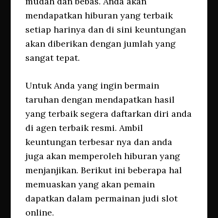
mudah dan bebas. Anda akan
mendapatkan hiburan yang terbaik
setiap harinya dan di sini keuntungan
akan diberikan dengan jumlah yang
sangat tepat.
Untuk Anda yang ingin bermain
taruhan dengan mendapatkan hasil
yang terbaik segera daftarkan diri anda
di agen terbaik resmi. Ambil
keuntungan terbesar nya dan anda
juga akan memperoleh hiburan yang
menjanjikan. Berikut ini beberapa hal
memuaskan yang akan pemain
dapatkan dalam permainan judi slot
online.