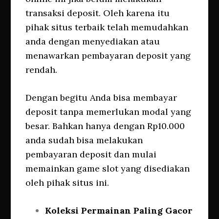
transaksi deposit. Oleh karena itu
pihak situs terbaik telah memudahkan
anda dengan menyediakan atau
menawarkan pembayaran deposit yang
rendah.
Dengan begitu Anda bisa membayar
deposit tanpa memerlukan modal yang
besar. Bahkan hanya dengan Rp10.000
anda sudah bisa melakukan
pembayaran deposit dan mulai
memainkan game slot yang disediakan
oleh pihak situs ini.
Koleksi Permainan Paling Gacor