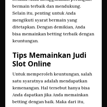
bermain terbaik dan mendukung.
Selain itu, penting untuk Anda
mengikuti syarat bermain yang
ditetapkan. Dengan demikian, Anda
bisa memainkan betting terbaik dengan
keuntungan.
Tips Memainkan Judi
Slot Online
Untuk memperoleh keuntungan, salah
satu syaratnya adalah mendapatkan
kemenangan. Hal tersebut hanya bisa
Anda dapatkan jika Anda memainkan
betting dengan baik. Maka dari itu,