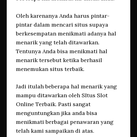
Oleh karenanya Anda harus pintar-
pintar dalam mencari situs supaya
berkesempatan menikmati adanya hal
menarik yang telah ditawarkan.
Tentunya Anda bisa menikmati hal
menarik tersebut ketika berhasil
menemukan situs terbaik.
Jadi itulah beberapa hal menarik yang
mampu ditawarkan oleh SItus Slot
Online Terbaik. Pasti sangat
menguntungkan jika anda bisa
menikmati berbagai penawaran yang
telah kami sampaikan di atas.