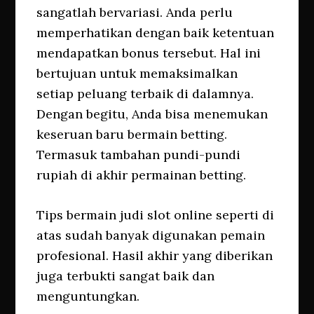
sangatlah bervariasi. Anda perlu
memperhatikan dengan baik ketentuan
mendapatkan bonus tersebut. Hal ini
bertujuan untuk memaksimalkan
setiap peluang terbaik di dalamnya.
Dengan begitu, Anda bisa menemukan
keseruan baru bermain betting.
Termasuk tambahan pundi-pundi
rupiah di akhir permainan betting.
Tips bermain judi slot online seperti di
atas sudah banyak digunakan pemain
profesional. Hasil akhir yang diberikan
juga terbukti sangat baik dan
menguntungkan.