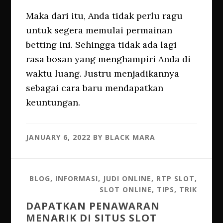
Maka dari itu, Anda tidak perlu ragu
untuk segera memulai permainan
betting ini. Sehingga tidak ada lagi
rasa bosan yang menghampiri Anda di
waktu luang. Justru menjadikannya
sebagai cara baru mendapatkan
keuntungan.
JANUARY 6, 2022
BY
BLACK MARA
BLOG
,
INFORMASI
,
JUDI ONLINE
,
RTP SLOT
,
SLOT ONLINE
,
TIPS
,
TRIK
DAPATKAN PENAWARAN
MENARIK DI SITUS SLOT