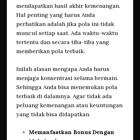
mendapatkan hasil akhir kemenangan.
Hal penting yang harus Anda
perhatikan adalah jika pola ini tidak
muncul setiap saat. Ada waktu-waktu
tertentu dan secara tiba-tiba yang
memberikan pola terbaik.
Inilah alasan mengapa Anda harus
menjaga konsentrasi selama bermain.
Sehingga Anda bisa menemukan pola
terbaik di dalamnya. Agar tidak ada
peluang kemenangan atau keuntungan
yang tidak bisa didapatkan.
Memanfaatkan Bonus Dengan