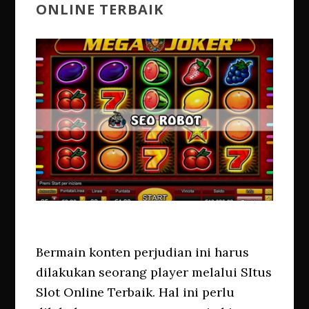
ONLINE TERBAIK
Bermain konten perjudian ini harus
dilakukan seorang player melalui SItus
Slot Online Terbaik. Hal ini perlu