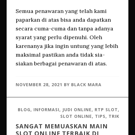
Semua penawaran yang telah kami
paparkan di atas bisa anda dapatkan
secara cuma-cuma dan tanpa adanya
syarat yang perlu dipenuhi. Oleh
karenanya jika ingin untung yang lebih
maksimal pastikan anda tidak sia-
siakan berbagai penawaran di atas.
NOVEMBER 28, 2021
BY
BLACK MARA
BLOG
,
INFORMASI
,
JUDI ONLINE
,
RTP SLOT
,
SLOT ONLINE
,
TIPS
,
TRIK
SANGAT MEMUASKAN MAIN
SLOT ONLINE TERBAIK DI