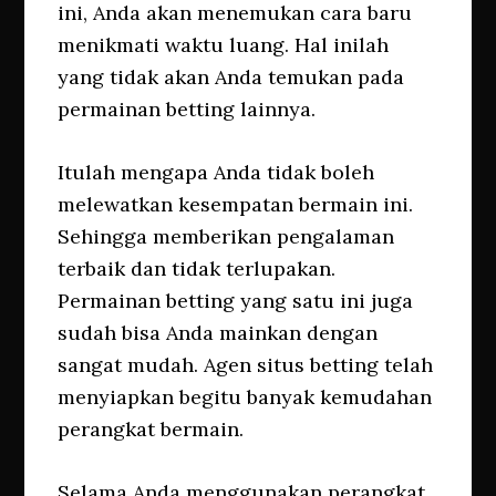
ini, Anda akan menemukan cara baru
menikmati waktu luang. Hal inilah
yang tidak akan Anda temukan pada
permainan betting lainnya.
Itulah mengapa Anda tidak boleh
melewatkan kesempatan bermain ini.
Sehingga memberikan pengalaman
terbaik dan tidak terlupakan.
Permainan betting yang satu ini juga
sudah bisa Anda mainkan dengan
sangat mudah. Agen situs betting telah
menyiapkan begitu banyak kemudahan
perangkat bermain.
Selama Anda menggunakan perangkat