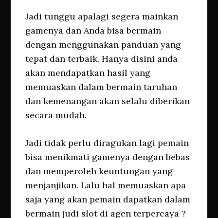
Jadi tunggu apalagi segera mainkan
gamenya dan Anda bisa bermain
dengan menggunakan panduan yang
tepat dan terbaik.
Hanya disini anda
akan mendapatkan hasil yang
memuaskan dalam bermain taruhan
dan kemenangan akan selalu diberikan
secara mudah.
Jadi tidak perlu diragukan lagi pemain
bisa menikmati gamenya dengan bebas
dan memperoleh keuntungan yang
menjanjikan. Lalu hal memuaskan apa
saja yang akan pemain dapatkan dalam
bermain judi slot di agen terpercaya ?