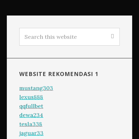
Primary
Sidebar
Search
this
website
WEBSITE REKOMENDASI 1
mustang303
lexus888
qqfullbet
dewa234
tesla338
jaguar33