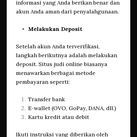
informasi yang Anda berikan benar dan
akun Anda aman dari penyalahgunaan.
Melakukan Deposit
Setelah akun Anda terverifikasi,
langkah berikutnya adalah melakukan
deposit. Situs judi online biasanya
menawarkan berbagai metode
pembayaran seperti:
Transfer bank
E-wallet (OVO, GoPay, DANA, dll.)
Kartu kredit atau debit
Ikuti instruksi yang diberikan oleh