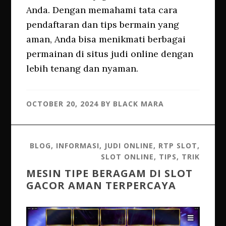
Anda. Dengan memahami tata cara
pendaftaran dan tips bermain yang
aman, Anda bisa menikmati berbagai
permainan di situs judi online dengan
lebih tenang dan nyaman.
OCTOBER 20, 2024
BY
BLACK MARA
BLOG
,
INFORMASI
,
JUDI ONLINE
,
RTP SLOT
,
SLOT ONLINE
,
TIPS
,
TRIK
MESIN TIPE BERAGAM DI SLOT
GACOR AMAN TERPERCAYA