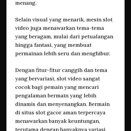
menang.
Selain visual yang menarik, mesin slot
video juga menawarkan tema-tema
yang beragam, mulai dari petualangan
hingga fantasi, yang membuat
permainan lebih seru dan menghibur.
Dengan fitur-fitur canggih dan tema
yang bervariasi, slot video sangat
cocok bagi pemain yang mencari
pengalaman bermain yang lebih
dinamis dan menyenangkan. Bermain
di situs slot gacor aman terpercaya
menawarkan banyak keuntungan,
terutama dengan banyaknya variasi