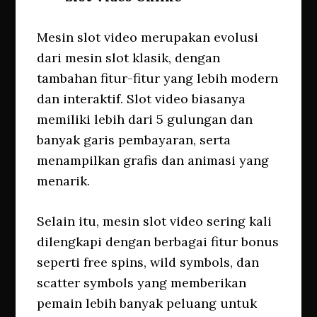
Mesin slot video merupakan evolusi
dari mesin slot klasik, dengan
tambahan fitur-fitur yang lebih modern
dan interaktif. Slot video biasanya
memiliki lebih dari 5 gulungan dan
banyak garis pembayaran, serta
menampilkan grafis dan animasi yang
menarik.
Selain itu, mesin slot video sering kali
dilengkapi dengan berbagai fitur bonus
seperti free spins, wild symbols, dan
scatter symbols yang memberikan
pemain lebih banyak peluang untuk