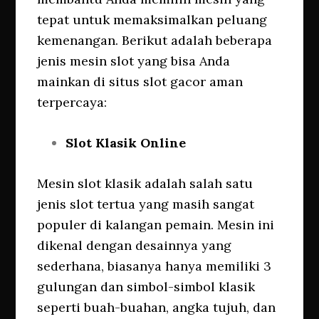
tepat untuk memaksimalkan peluang
kemenangan. Berikut adalah beberapa
jenis mesin slot yang bisa Anda
mainkan di situs slot gacor aman
terpercaya:
Slot Klasik Online
Mesin slot klasik adalah salah satu
jenis slot tertua yang masih sangat
populer di kalangan pemain. Mesin ini
dikenal dengan desainnya yang
sederhana, biasanya hanya memiliki 3
gulungan dan simbol-simbol klasik
seperti buah-buahan, angka tujuh, dan