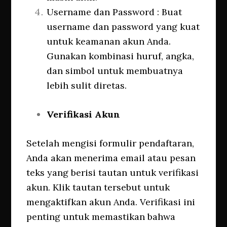
Username dan Password : Buat
username dan password yang kuat
untuk keamanan akun Anda.
Gunakan kombinasi huruf, angka,
dan simbol untuk membuatnya
lebih sulit diretas.
Verifikasi Akun
Setelah mengisi formulir pendaftaran,
Anda akan menerima email atau pesan
teks yang berisi tautan untuk verifikasi
akun. Klik tautan tersebut untuk
mengaktifkan akun Anda. Verifikasi ini
penting untuk memastikan bahwa