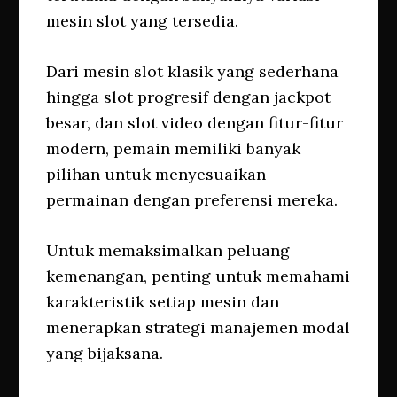
mesin slot yang tersedia.
Dari mesin slot klasik yang sederhana
hingga slot progresif dengan jackpot
besar, dan slot video dengan fitur-fitur
modern, pemain memiliki banyak
pilihan untuk menyesuaikan
permainan dengan preferensi mereka.
Untuk memaksimalkan peluang
kemenangan, penting untuk memahami
karakteristik setiap mesin dan
menerapkan strategi manajemen modal
yang bijaksana.