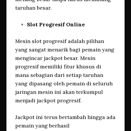
taruhan besar.
Slot Progresif Online
Mesin slot progresif adalah pilihan
yang sangat menarik bagi pemain yang
mengincar jackpot besar. Mesin
progresif memiliki fitur khusus di
mana sebagian dari setiap taruhan
yang dipasang oleh pemain di seluruh
jaringan mesin ini akan terkumpul
menjadi jackpot progresif.
Jackpot ini terus bertambah hingga ada
pemain yang berhasil