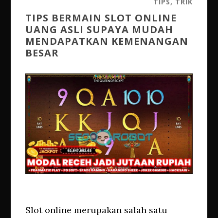
TIPS
,
TRIK
TIPS BERMAIN SLOT ONLINE
UANG ASLI SUPAYA MUDAH
MENDAPATKAN KEMENANGAN
BESAR
Slot online merupakan salah satu