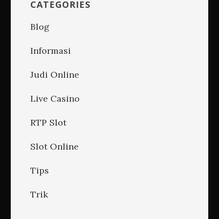
CATEGORIES
Blog
Informasi
Judi Online
Live Casino
RTP Slot
Slot Online
Tips
Trik