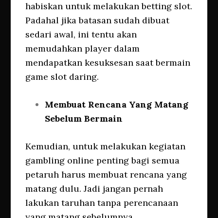
habiskan untuk melakukan betting slot.
Padahal jika batasan sudah dibuat
sedari awal, ini tentu akan
memudahkan player dalam
mendapatkan kesuksesan saat bermain
game slot daring.
Membuat Rencana Yang Matang
Sebelum Bermain
Kemudian, untuk melakukan kegiatan
gambling online penting bagi semua
petaruh harus membuat rencana yang
matang dulu. Jadi jangan pernah
lakukan taruhan tanpa perencanaan
yang matang sebelumnya.