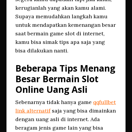
kerugianlah yang akan kamu alami.
Supaya memudahkan langkah kamu
untuk mendapatkan kemenangan besar
saat bermain game slot di internet,
kamu bisa simak tips apa saja yang
bisa dilakukan nanti.
Beberapa Tips Menang
Besar Bermain Slot
Online Uang Asli
Sebenarnya tidak hanya game
qqfullbet
link alternatif
saja yang bisa dimainkan
dengan uang asli di internet. Ada
beragam jenis game lain yang bisa