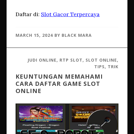
Daftar di:
Slot Gacor Terpercaya
MARCH 15, 2024
BY
BLACK MARA
JUDI ONLINE
,
RTP SLOT
,
SLOT ONLINE
,
TIPS
,
TRIK
KEUNTUNGAN MEMAHAMI
CARA DAFTAR GAME SLOT
ONLINE