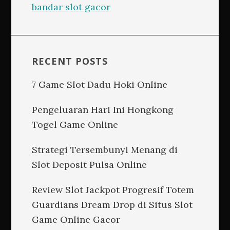
bandar slot gacor
RECENT POSTS
7 Game Slot Dadu Hoki Online
Pengeluaran Hari Ini Hongkong
Togel Game Online
Strategi Tersembunyi Menang di
Slot Deposit Pulsa Online
Review Slot Jackpot Progresif Totem
Guardians Dream Drop di Situs Slot
Game Online Gacor