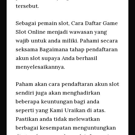
tersebut.
Sebagai pemain slot, Cara Daftar Game
Slot Online menjadi wawasan yang
wajib untuk anda miliki. Pahami secara
seksama Bagaimana tahap pendaftaran
akun slot supaya Anda berhasil
menyelesaikannya.
Paham akan cara pendaftaran akun slot
sendiri juga akan menghadirkan
beberapa keuntungan bagi anda
seperti yang Kami Uraikan di atas.
Pastikan anda tidak melewatkan
berbagai kesempatan menguntungkan