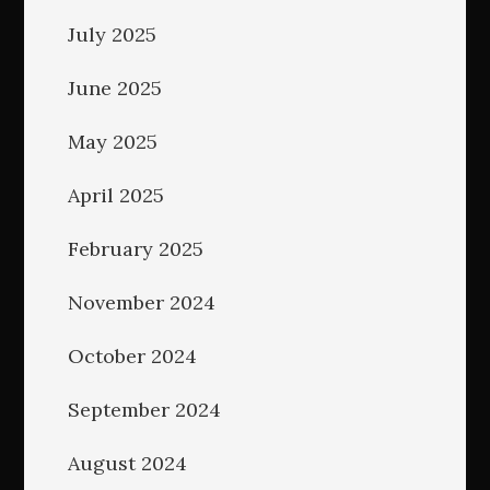
July 2025
June 2025
May 2025
April 2025
February 2025
November 2024
October 2024
September 2024
August 2024