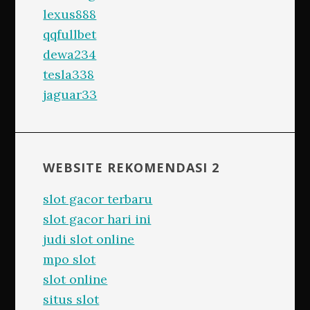
lexus888
qqfullbet
dewa234
tesla338
jaguar33
WEBSITE REKOMENDASI 2
slot gacor terbaru
slot gacor hari ini
judi slot online
mpo slot
slot online
situs slot