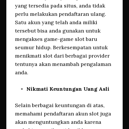
yang tersedia pada situs, anda tidak
perlu melakukan pendaftaran ulang.
Satu akun yang telah anda miliki
tersebut bisa anda gunakan untuk
mengakses game-game slot baru
seumur hidup. Berkesempatan untuk
menikmati slot dari berbagai provider
tentunya akan menambah pengalaman
anda.
Nikmati Keuntungan Uang Asli
Selain berbagai keuntungan di atas,
memahami pendaftaran akun slot juga
akan menguntungkan anda karena