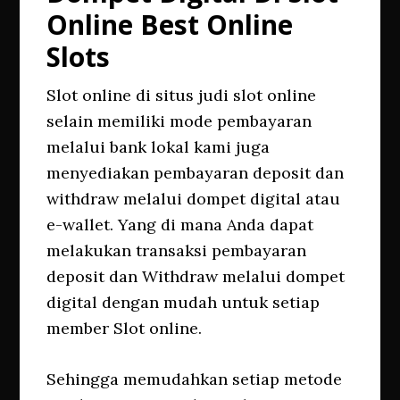
Online Best Online
Slots
Slot online di situs judi slot online
selain memiliki mode pembayaran
melalui bank lokal kami juga
menyediakan pembayaran deposit dan
withdraw melalui dompet digital atau
e-wallet. Yang di mana Anda dapat
melakukan transaksi pembayaran
deposit dan Withdraw melalui dompet
digital dengan mudah untuk setiap
member Slot online.
Sehingga memudahkan setiap metode