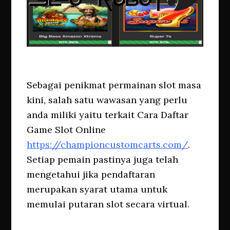
Sebagai penikmat permainan slot masa
kini, salah satu wawasan yang perlu
anda miliki yaitu terkait Cara Daftar
Game Slot Online
https://championcustomcarts.com/
.
Setiap pemain pastinya juga telah
mengetahui jika pendaftaran
merupakan syarat utama untuk
memulai putaran slot secara virtual.