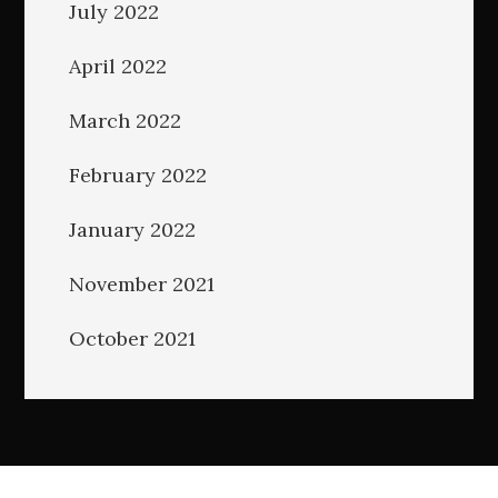
July 2022
April 2022
March 2022
February 2022
January 2022
November 2021
October 2021