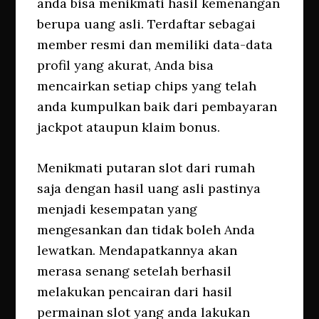
anda bisa menikmati hasil kemenangan
berupa uang asli. Terdaftar sebagai
member resmi dan memiliki data-data
profil yang akurat, Anda bisa
mencairkan setiap chips yang telah
anda kumpulkan baik dari pembayaran
jackpot ataupun klaim bonus.
Menikmati putaran slot dari rumah
saja dengan hasil uang asli pastinya
menjadi kesempatan yang
mengesankan dan tidak boleh Anda
lewatkan. Mendapatkannya akan
merasa senang setelah berhasil
melakukan pencairan dari hasil
permainan slot yang anda lakukan