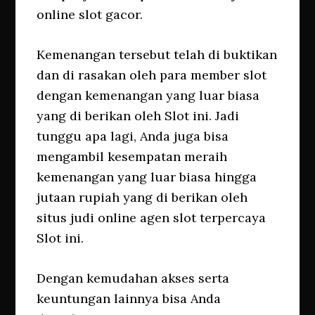
online slot gacor.
Kemenangan tersebut telah di buktikan
dan di rasakan oleh para member slot
dengan kemenangan yang luar biasa
yang di berikan oleh Slot ini. Jadi
tunggu apa lagi, Anda juga bisa
mengambil kesempatan meraih
kemenangan yang luar biasa hingga
jutaan rupiah yang di berikan oleh
situs judi online agen slot terpercaya
Slot ini.
Dengan kemudahan akses serta
keuntungan lainnya bisa Anda