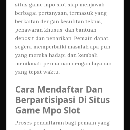
situs game mpo slot siap menjawab
berbagai pertanyaan, termasuk yang
berkaitan dengan kesulitan teknis,
penawaran khusus, dan bantuan
deposit dan penarikan. Pemain dapat
segera memperbaiki masalah apa pun
yang mereka hadapi dan kembali
menikmati permainan dengan layanan
yang tepat waktu.
Cara Mendaftar Dan
Berpartisipasi Di Situs
Game Mpo Slot
Proses pendaftaran bagi pemain yang