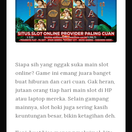
Siapa sih yang nggak suka main slot
online? Game ini emang juara banget
buat hiburan dan cari cuan. Gak heran,
jutaan orang tiap hari main slot di HP
atau laptop mereka. Selain gampang
mainnya, slot hoki juga sering kasih
keuntungan besar, bikin ketagihan deh.