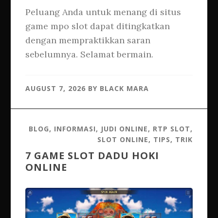
Peluang Anda untuk menang di situs
game mpo slot dapat ditingkatkan
dengan mempraktikkan saran
sebelumnya. Selamat bermain.
AUGUST 7, 2026
BY
BLACK MARA
BLOG
,
INFORMASI
,
JUDI ONLINE
,
RTP SLOT
,
SLOT ONLINE
,
TIPS
,
TRIK
7 GAME SLOT DADU HOKI
ONLINE