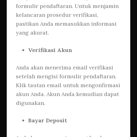
formulir pendaftaran. Untuk menjamin
kelancaran prosedur verifikasi,
pastikan Anda memasukkan informasi
yang akurat.
Verifikasi Akun
Anda akan menerima email verifikasi
setelah mengisi formulir pendaftaran.
Klik tautan email untuk mengonfirmasi
akun Anda. Akun Anda kemudian dapat
digunakan.
Bayar Deposit