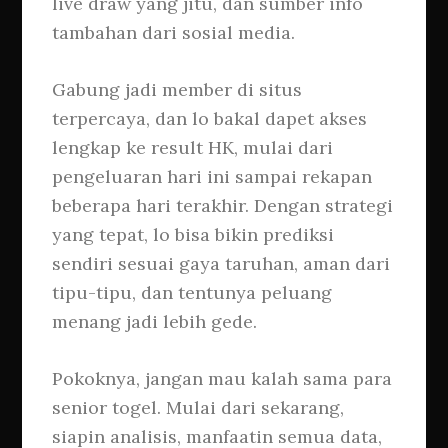
live draw yang jitu, dan sumber info
tambahan dari sosial media.
Gabung jadi member di situs
terpercaya, dan lo bakal dapet akses
lengkap ke result HK, mulai dari
pengeluaran hari ini sampai rekapan
beberapa hari terakhir. Dengan strategi
yang tepat, lo bisa bikin prediksi
sendiri sesuai gaya taruhan, aman dari
tipu-tipu, dan tentunya peluang
menang jadi lebih gede.
Pokoknya, jangan mau kalah sama para
senior togel. Mulai dari sekarang,
siapin analisis, manfaatin semua data,