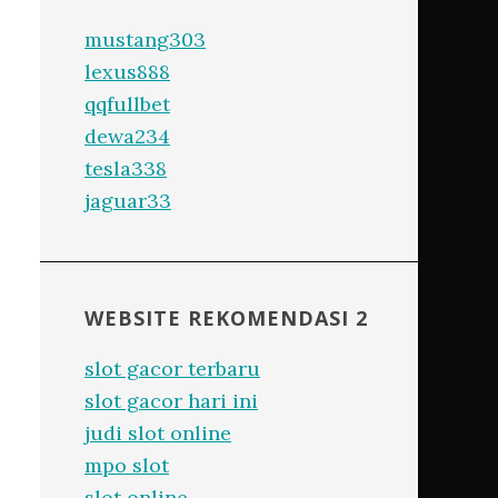
mustang303
lexus888
qqfullbet
dewa234
tesla338
jaguar33
WEBSITE REKOMENDASI 2
slot gacor terbaru
slot gacor hari ini
judi slot online
mpo slot
slot online