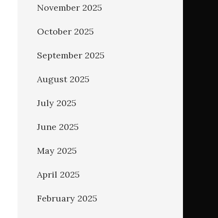
November 2025
October 2025
September 2025
August 2025
July 2025
June 2025
May 2025
April 2025
February 2025