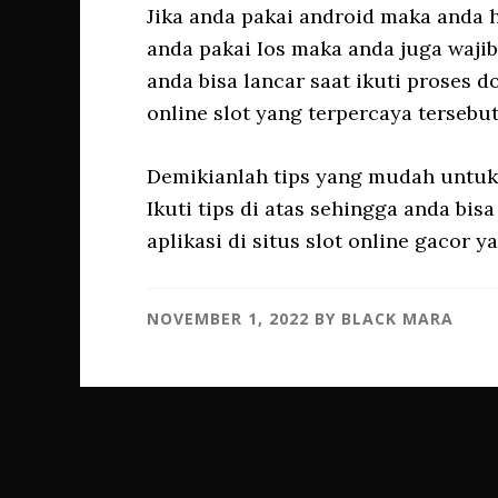
Jika anda pakai android maka anda h
anda pakai Ios maka anda juga wajib
anda bisa lancar saat ikuti proses do
online slot yang terpercaya tersebut
Demikianlah tips yang mudah untuk 
Ikuti tips di atas sehingga anda b
aplikasi di situs slot online gacor y
NOVEMBER 1, 2022
BY
BLACK MARA