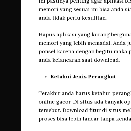
ini pastinya penting agar aplikasi b
memori yang sesuai ini bisa anda s
anda tidak perlu kesulitan.
Hapus aplikasi yang kurang berguna
memori yang lebih memadai. Anda jug
ponsel karena dengan begitu maka p
anda kelancaran saat download.
Ketahui Jenis Perangkat
Terakhir anda harus ketahui perangk
online gacor. Di situs ada banyak op
tersebut. Download fitur di situs me
proses bisa lebih lancar tanpa kenda