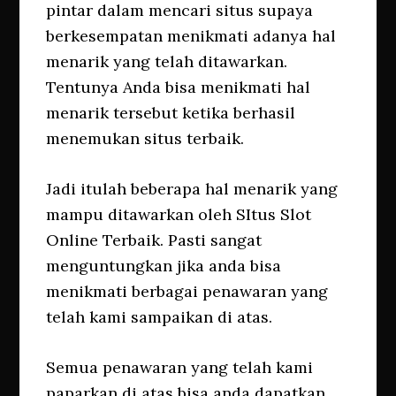
pintar dalam mencari situs supaya
berkesempatan menikmati adanya hal
menarik yang telah ditawarkan.
Tentunya Anda bisa menikmati hal
menarik tersebut ketika berhasil
menemukan situs terbaik.
Jadi itulah beberapa hal menarik yang
mampu ditawarkan oleh SItus Slot
Online Terbaik. Pasti sangat
menguntungkan jika anda bisa
menikmati berbagai penawaran yang
telah kami sampaikan di atas.
Semua penawaran yang telah kami
paparkan di atas bisa anda dapatkan