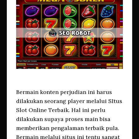
Bermain konten perjudian ini harus
dilakukan seorang player melalui SItus
Slot Online Terbaik. Hal ini perlu
dilakukan supaya proses main bisa
memberikan pengalaman terbaik pula.
Bermain melalui situs ini tentu sangat