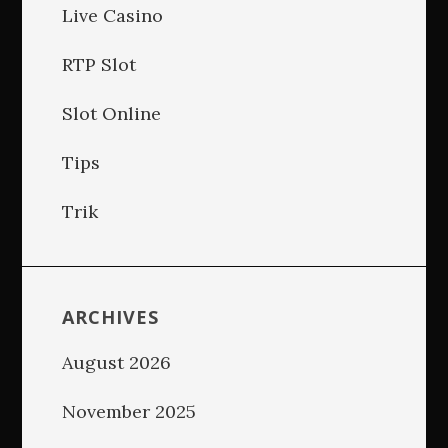
Live Casino
RTP Slot
Slot Online
Tips
Trik
ARCHIVES
August 2026
November 2025