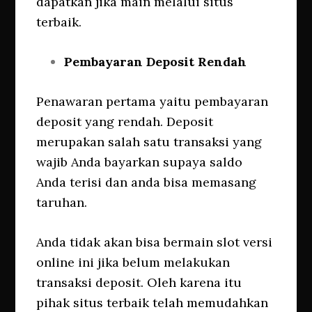
dapatkan jika main melalui situs
terbaik.
Pembayaran Deposit Rendah
Penawaran pertama yaitu pembayaran
deposit yang rendah. Deposit
merupakan salah satu transaksi yang
wajib Anda bayarkan supaya saldo
Anda terisi dan anda bisa memasang
taruhan.
Anda tidak akan bisa bermain slot versi
online ini jika belum melakukan
transaksi deposit. Oleh karena itu
pihak situs terbaik telah memudahkan