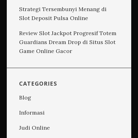
Strategi Tersembunyi Menang di
Slot Deposit Pulsa Online
Review Slot Jackpot Progresif Totem
Guardians Dream Drop di Situs Slot
Game Online Gacor
CATEGORIES
Blog
Informasi
Judi Online