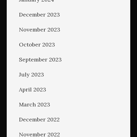
December 2023
November 2023
October 2023
September 2023
July 2023
April 2023
March 2023
December 2022
November 2022