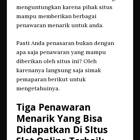
menguntungkan karena pihak situs
mampu memberikan berbagai
penawaran menarik untuk anda.
Pasti Anda penasaran bukan dengan
apa saja penawaran yang mampu
diberikan oleh situs ini? Oleh
karenanya langsung saja simak
pemaparan berikut untuk
mengetahuinya.
Tiga Penawaran
Menarik Yang Bisa
Didapatkan Di SItus