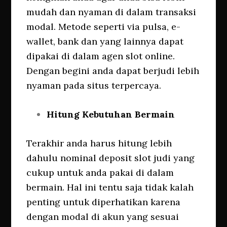
mudah dan nyaman di dalam transaksi
modal. Metode seperti via pulsa, e-
wallet, bank dan yang lainnya dapat
dipakai di dalam agen slot online.
Dengan begini anda dapat berjudi lebih
nyaman pada situs terpercaya.
Hitung Kebutuhan Bermain
Terakhir anda harus hitung lebih
dahulu nominal deposit slot judi yang
cukup untuk anda pakai di dalam
bermain. Hal ini tentu saja tidak kalah
penting untuk diperhatikan karena
dengan modal di akun yang sesuai