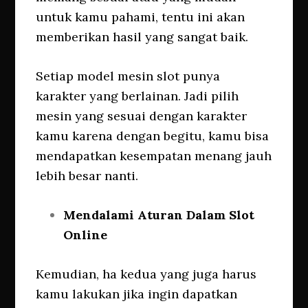
untuk kamu pahami, tentu ini akan
memberikan hasil yang sangat baik.
Setiap model mesin slot punya
karakter yang berlainan. Jadi pilih
mesin yang sesuai dengan karakter
kamu karena dengan begitu, kamu bisa
mendapatkan kesempatan menang jauh
lebih besar nanti.
Mendalami Aturan Dalam Slot
Online
Kemudian, ha kedua yang juga harus
kamu lakukan jika ingin dapatkan