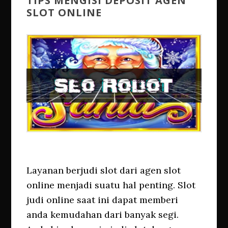
TIPS MENGISI DEPOSIT AGEN
SLOT ONLINE
Layanan berjudi slot dari agen slot
online menjadi suatu hal penting. Slot
judi online saat ini dapat memberi
anda kemudahan dari banyak segi.