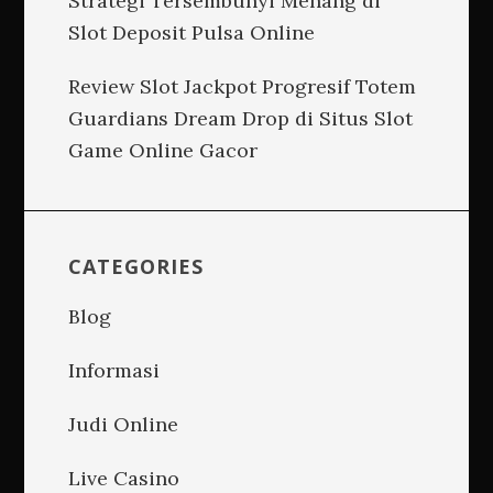
Strategi Tersembunyi Menang di
Slot Deposit Pulsa Online
Review Slot Jackpot Progresif Totem
Guardians Dream Drop di Situs Slot
Game Online Gacor
CATEGORIES
Blog
Informasi
Judi Online
Live Casino