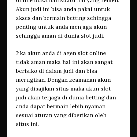
online bukanlah suatu hal yang remeh.
Akun judi ini bisa anda pakai untuk
akses dan bermain betting sehingga
penting untuk anda menjaga akun
sehingga aman di dunia slot judi.
Jika akun anda di agen slot online
tidak aman maka hal ini akan sangat
berisiko di dalam judi dan bisa
merugikan. Dengan keamanan akun
yang disajikan situs maka akun slot
judi akan terjaga di dunia betting dan
anda dapat bermain lebih nyaman
sesuai aturan yang diberikan oleh
situs ini.