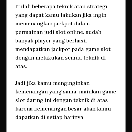
Itulah beberapa teknik atau strategi
yang dapat kamu lakukan jika ingin
memenangkan jackpot dalam
permainan judi slot online. sudah
banyak player yang berhasil
mendapatkan jackpot pada game slot
dengan melakukan semua teknik di
atas.
Jadi jika kamu menginginkan
kemenangan yang sama, mainkan game
slot daring ini dengan teknik di atas
karena kemenangan besar akan kamu
dapatkan di setiap harinya.