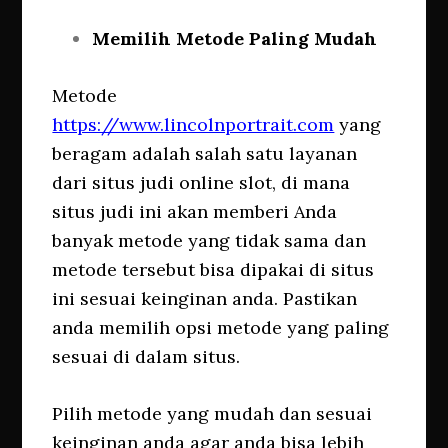
Memilih Metode Paling Mudah
Metode
https://www.lincolnportrait.com
yang
beragam adalah salah satu layanan
dari situs judi online slot, di mana
situs judi ini akan memberi Anda
banyak metode yang tidak sama dan
metode tersebut bisa dipakai di situs
ini sesuai keinginan anda. Pastikan
anda memilih opsi metode yang paling
sesuai di dalam situs.
Pilih metode yang mudah dan sesuai
keinginan anda agar anda bisa lebih