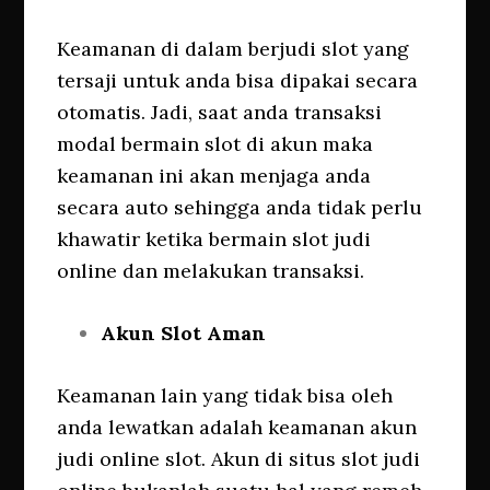
Keamanan di dalam berjudi slot yang
tersaji untuk anda bisa dipakai secara
otomatis. Jadi, saat anda transaksi
modal bermain slot di akun maka
keamanan ini akan menjaga anda
secara auto sehingga anda tidak perlu
khawatir ketika bermain slot judi
online dan melakukan transaksi.
Akun Slot Aman
Keamanan lain yang tidak bisa oleh
anda lewatkan adalah keamanan akun
judi online slot. Akun di situs slot judi