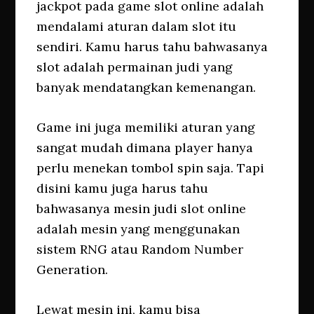
jackpot pada game slot online adalah
mendalami aturan dalam slot itu
sendiri. Kamu harus tahu bahwasanya
slot adalah permainan judi yang
banyak mendatangkan kemenangan.
Game ini juga memiliki aturan yang
sangat mudah dimana player hanya
perlu menekan tombol spin saja. Tapi
disini kamu juga harus tahu
bahwasanya mesin judi slot online
adalah mesin yang menggunakan
sistem RNG atau Random Number
Generation.
Lewat mesin ini, kamu bisa