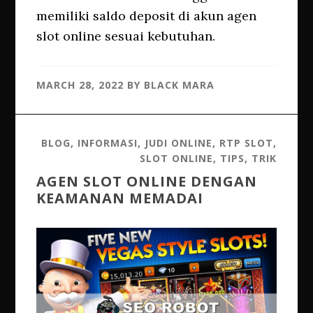
memiliki saldo deposit di akun agen
slot online sesuai kebutuhan.
MARCH 28, 2022
BY
BLACK MARA
BLOG
,
INFORMASI
,
JUDI ONLINE
,
RTP SLOT
,
SLOT ONLINE
,
TIPS
,
TRIK
AGEN SLOT ONLINE DENGAN
KEAMANAN MEMADAI