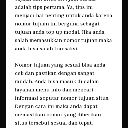
adalah tips pertama. Ya, tips ini
menjadi hal penting untuk anda karena
nomor tujuan ini berguna sebagai
tujuan anda top up modal. Jika anda
salah memasukkan nomor tujuan maka
anda bisa salah transaksi.
Nomor tujuan yang sesuai bisa anda
cek dan pastikan dengan sangat
mudah. Anda bisa masuk di dalam
layanan menu info dan mencari
informasi seputar nomor tujuan situs.
Dengan cara ini maka anda dapat
memastikan nomor yang diberikan
situs tersebut sesuai dan tepat.