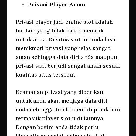
Privasi Player Aman
Privasi player judi online slot adalah
hal lain yang tidak kalah menarik
untuk anda. Di situs slot ini anda bisa
menikmati privasi yang jelas sangat
aman sehingga data diri anda maupun
privasi saat berjudi sangat aman sesuai
kualitas situs tersebut.
Keamanan privasi yang diberikan
untuk anda akan menjaga data diri
anda sehingga tidak bocor di pihak lain
termasuk player slot judi lainnya.
Dengan begini anda tidak perlu
khawatir privasi di dalam slot judi