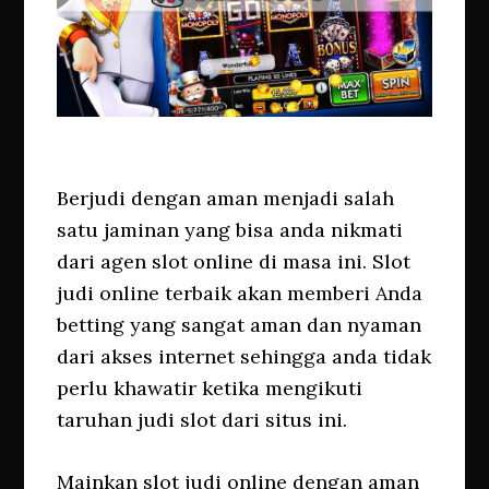
Berjudi dengan aman menjadi salah
satu jaminan yang bisa anda nikmati
dari agen slot online di masa ini. Slot
judi online terbaik akan memberi Anda
betting yang sangat aman dan nyaman
dari akses internet sehingga anda tidak
perlu khawatir ketika mengikuti
taruhan judi slot dari situs ini.
Mainkan slot judi online dengan aman