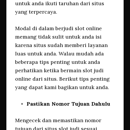
untuk anda ikuti taruhan dari situs
yang terpercaya.
Modal di dalam berjudi slot online
memang tidak sulit untuk anda isi
karena situs sudah memberi layanan
luas untuk anda. Walau mudah ada
beberapa tips penting untuk anda
perhatikan ketika bermain slot judi
online dari situs. Berikut tips penting
yang dapat kami bagikan untuk anda.
Pastikan Nomor Tujuan Dahulu
Mengecek dan memastikan nomor
tujuan dari situs slot judi sesuai