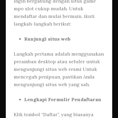
ingin bergabung dengan situs game
mpo slot cukup mudah. ​​Untuk
mendaftar dan mulai bermain, ikuti
langkah-langkah berikut:
Kunjungi situs web
Langkah pertama adalah menggunakan
peramban desktop atau seluler untuk
mengunjungi situs web resmi Untuk
mencegah penipuan, pastikan Anda
mengunjungi situs web yang sah.
Lengkapi Formulir Pendaftaran
Klik tombol “Daftar”, yang biasanya