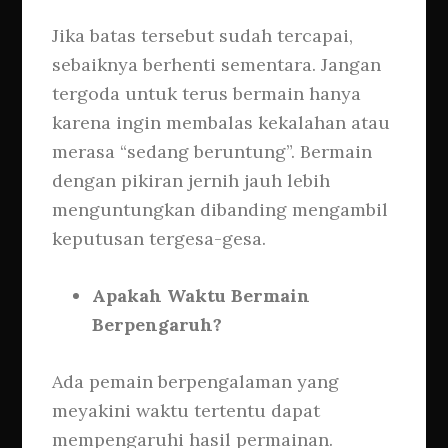
Jika batas tersebut sudah tercapai,
sebaiknya berhenti sementara. Jangan
tergoda untuk terus bermain hanya
karena ingin membalas kekalahan atau
merasa “sedang beruntung”. Bermain
dengan pikiran jernih jauh lebih
menguntungkan dibanding mengambil
keputusan tergesa-gesa.
Apakah Waktu Bermain
Berpengaruh?
Ada pemain berpengalaman yang
meyakini waktu tertentu dapat
mempengaruhi hasil permainan.