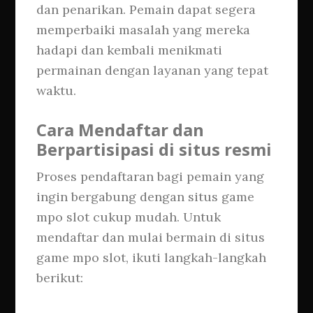
dan penarikan. Pemain dapat segera
memperbaiki masalah yang mereka
hadapi dan kembali menikmati
permainan dengan layanan yang tepat
waktu.
Cara Mendaftar dan
Berpartisipasi di situs resmi
Proses pendaftaran bagi pemain yang
ingin bergabung dengan situs game
mpo slot cukup mudah. ​​Untuk
mendaftar dan mulai bermain di situs
game mpo slot, ikuti langkah-langkah
berikut: