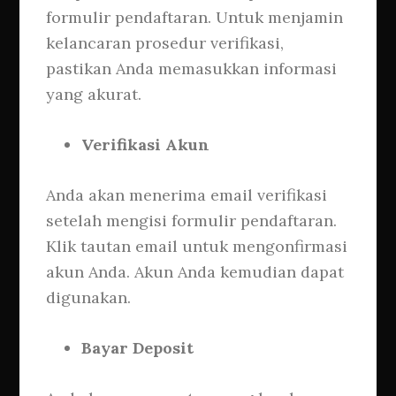
formulir pendaftaran. Untuk menjamin
kelancaran prosedur verifikasi,
pastikan Anda memasukkan informasi
yang akurat.
Verifikasi Akun
Anda akan menerima email verifikasi
setelah mengisi formulir pendaftaran.
Klik tautan email untuk mengonfirmasi
akun Anda. Akun Anda kemudian dapat
digunakan.
Bayar Deposit