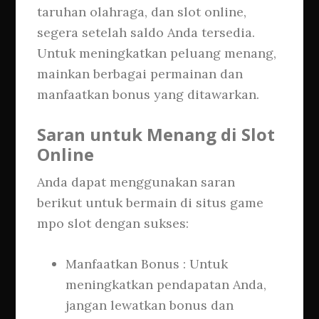
taruhan olahraga, dan slot online,
segera setelah saldo Anda tersedia.
Untuk meningkatkan peluang menang,
mainkan berbagai permainan dan
manfaatkan bonus yang ditawarkan.
Saran untuk Menang di Slot
Online
Anda dapat menggunakan saran
berikut untuk bermain di situs game
mpo slot dengan sukses:
Manfaatkan Bonus :
Untuk
meningkatkan pendapatan Anda,
jangan lewatkan bonus dan