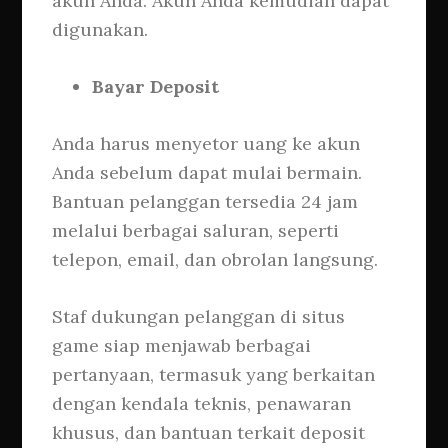
akun Anda. Akun Anda kemudian dapat
digunakan.
Bayar Deposit
Anda harus menyetor uang ke akun
Anda sebelum dapat mulai bermain.
Bantuan pelanggan tersedia 24 jam
melalui berbagai saluran, seperti
telepon, email, dan obrolan langsung.
Staf dukungan pelanggan di situs
game siap menjawab berbagai
pertanyaan, termasuk yang berkaitan
dengan kendala teknis, penawaran
khusus, dan bantuan terkait deposit