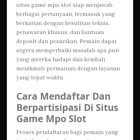
situs game mpo slot siap menjawab
berbagai pertanyaan, termasuk yang
berkaitan dengan kesulitan teknis,
penawaran khusus, dan bantuan
deposit dan penarikan. Pemain dapat
segera memperbaiki masalah apa pun
yang mereka hadapi dan kembali
menikmati permainan dengan layanan
yang tepat waktu.
Cara Mendaftar Dan
Berpartisipasi Di Situs
Game Mpo Slot
Proses pendaftaran bagi pemain yang