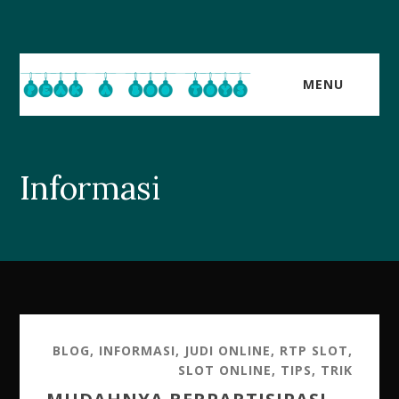
Skip
Skip
to
to
main
primary
content
sidebar
MENU
Informasi
BLOG
,
INFORMASI
,
JUDI ONLINE
,
RTP SLOT
,
SLOT ONLINE
,
TIPS
,
TRIK