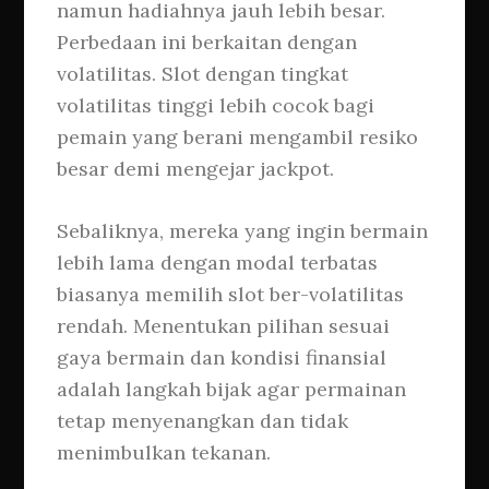
namun hadiahnya jauh lebih besar.
Perbedaan ini berkaitan dengan
volatilitas. Slot dengan tingkat
volatilitas tinggi lebih cocok bagi
pemain yang berani mengambil resiko
besar demi mengejar jackpot.
Sebaliknya, mereka yang ingin bermain
lebih lama dengan modal terbatas
biasanya memilih slot ber-volatilitas
rendah. Menentukan pilihan sesuai
gaya bermain dan kondisi finansial
adalah langkah bijak agar permainan
tetap menyenangkan dan tidak
menimbulkan tekanan.