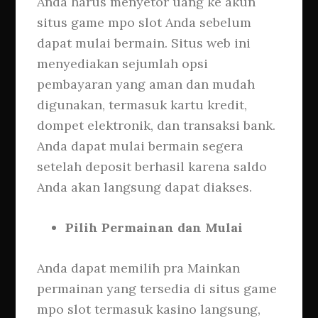
Anda harus menyetor uang ke akun
situs game mpo slot Anda sebelum
dapat mulai bermain. Situs web ini
menyediakan sejumlah opsi
pembayaran yang aman dan mudah
digunakan, termasuk kartu kredit,
dompet elektronik, dan transaksi bank.
Anda dapat mulai bermain segera
setelah deposit berhasil karena saldo
Anda akan langsung dapat diakses.
Pilih Permainan dan Mulai
Anda dapat memilih pra Mainkan
permainan yang tersedia di situs game
mpo slot termasuk kasino langsung,