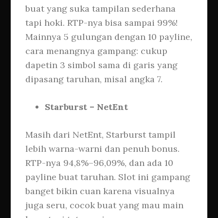
buat yang suka tampilan sederhana
tapi hoki. RTP-nya bisa sampai 99%!
Mainnya 5 gulungan dengan 10 payline,
cara menangnya gampang: cukup
dapetin 3 simbol sama di garis yang
dipasang taruhan, misal angka 7.
Starburst – NetEnt
Masih dari NetEnt, Starburst tampil
lebih warna-warni dan penuh bonus.
RTP-nya 94,8%–96,09%, dan ada 10
payline buat taruhan. Slot ini gampang
banget bikin cuan karena visualnya
juga seru, cocok buat yang mau main