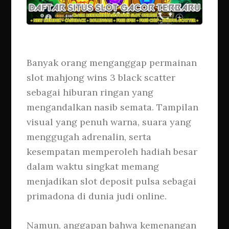
Banyak orang menganggap permainan
slot mahjong wins 3 black scatter
sebagai hiburan ringan yang
mengandalkan nasib semata. Tampilan
visual yang penuh warna, suara yang
menggugah adrenalin, serta
kesempatan memperoleh hadiah besar
dalam waktu singkat memang
menjadikan slot deposit pulsa sebagai
primadona di dunia judi online.
Namun, anggapan bahwa kemenangan