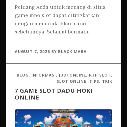
Peluang Anda untuk menang di situs
game mpo slot dapat ditingkatkan
dengan mempraktikkan saran
sebelumnya. Selamat bermain.
AUGUST 7, 2026
BY
BLACK MARA
BLOG
,
INFORMASI
,
JUDI ONLINE
,
RTP SLOT
,
SLOT ONLINE
,
TIPS
,
TRIK
7 GAME SLOT DADU HOKI
ONLINE