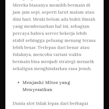
Mereka biasanya memilih bermain di
jam-jam sepi, seperti larut malam atau
dini hari. Meski belum ada bukti ilmiah
yang membenarkan hal ini, sebagian
percaya bahwa server bekerja lebih
stabil sehingga peluang menang terasa
lebih besar. Terlepas dari benar atau
tidaknya, mencoba variasi waktu
bermain bisa menjadi strategi menarik
sekaligus menghindarkan rasa jenuh.
Menjauhi Mitos yang
Menyesatkan
Dunia slot tidak lepas dari berbagai