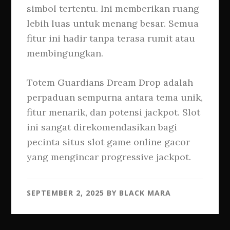
simbol tertentu. Ini memberikan ruang
lebih luas untuk menang besar. Semua
fitur ini hadir tanpa terasa rumit atau
membingungkan.
Totem Guardians Dream Drop adalah
perpaduan sempurna antara tema unik,
fitur menarik, dan potensi jackpot. Slot
ini sangat direkomendasikan bagi
pecinta situs slot game online gacor
yang mengincar progressive jackpot.
SEPTEMBER 2, 2025
BY
BLACK MARA