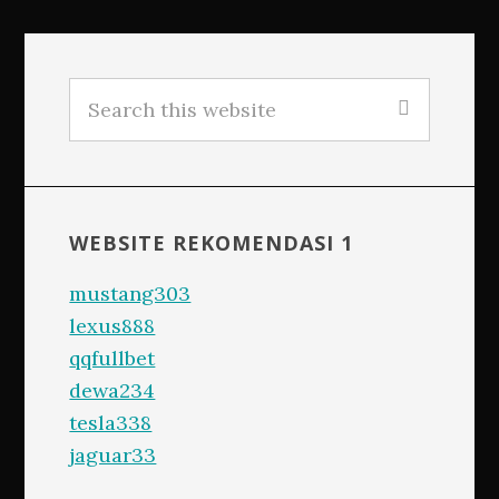
Primary
Sidebar
Search
this
website
WEBSITE REKOMENDASI 1
mustang303
lexus888
qqfullbet
dewa234
tesla338
jaguar33