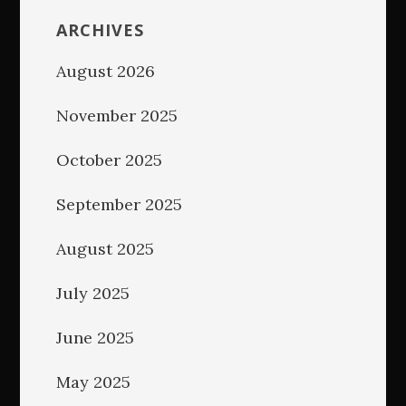
ARCHIVES
August 2026
November 2025
October 2025
September 2025
August 2025
July 2025
June 2025
May 2025