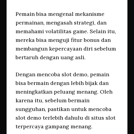
Pemain bisa mengenal mekanisme
permainan, mengasah strategi, dan
memahami volatilitas game. Selain itu,
mereka bisa menguji fitur bonus dan
membangun kepercayaan diri sebelum
bertaruh dengan uang asli.
Dengan mencoba slot demo, pemain
bisa bermain dengan lebih bijak dan
meningkatkan peluang menang. Oleh
karena itu, sebelum bermain
sungguhan, pastikan untuk mencoba
slot demo terlebih dahulu di situs slot
terpercaya gampang menang.