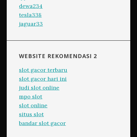
dewa234
tesla338
jaguar33
WEBSITE REKOMENDASI 2
slot gacor terbaru
slot gacor hari ini
judi slot online
mpo slot
slot online
situs slot
bandar slot gacor