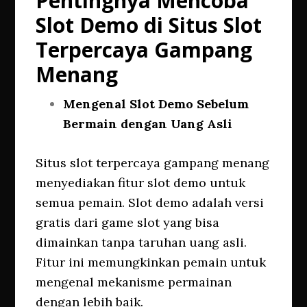
Pentingnya Mencoba
Slot Demo di Situs Slot
Terpercaya Gampang
Menang
Mengenal Slot Demo Sebelum
Bermain dengan Uang Asli
Situs slot terpercaya gampang menang
menyediakan fitur slot demo untuk
semua pemain. Slot demo adalah versi
gratis dari game slot yang bisa
dimainkan tanpa taruhan uang asli.
Fitur ini memungkinkan pemain untuk
mengenal mekanisme permainan
dengan lebih baik.