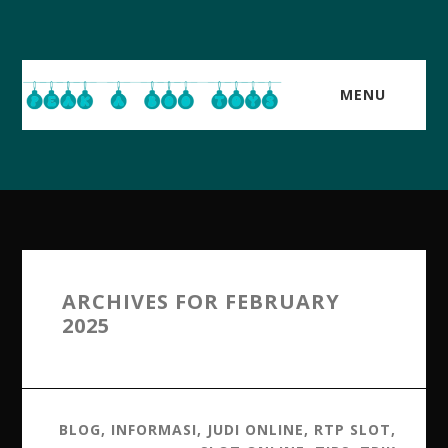
Skip
Skip
to
to
main
primary
content
sidebar
MENU
ARCHIVES FOR FEBRUARY
2025
BLOG
,
INFORMASI
,
JUDI ONLINE
,
RTP SLOT
,