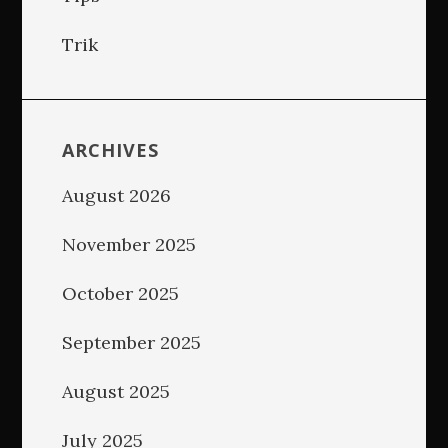
Trik
ARCHIVES
August 2026
November 2025
October 2025
September 2025
August 2025
July 2025