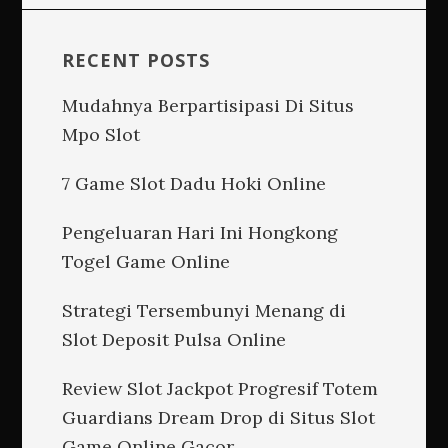
RECENT POSTS
Mudahnya Berpartisipasi Di Situs
Mpo Slot
7 Game Slot Dadu Hoki Online
Pengeluaran Hari Ini Hongkong
Togel Game Online
Strategi Tersembunyi Menang di
Slot Deposit Pulsa Online
Review Slot Jackpot Progresif Totem
Guardians Dream Drop di Situs Slot
Game Online Gacor