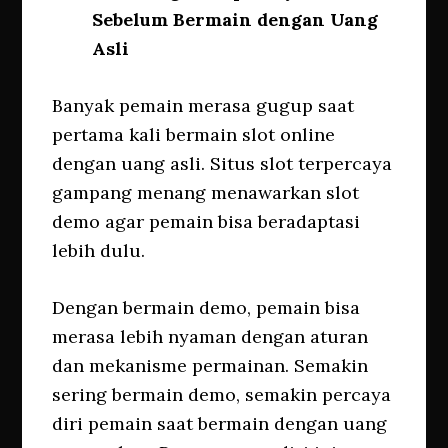
Sebelum Bermain dengan Uang
Asli
Banyak pemain merasa gugup saat
pertama kali bermain slot online
dengan uang asli. Situs slot terpercaya
gampang menang menawarkan slot
demo agar pemain bisa beradaptasi
lebih dulu.
Dengan bermain demo, pemain bisa
merasa lebih nyaman dengan aturan
dan mekanisme permainan. Semakin
sering bermain demo, semakin percaya
diri pemain saat bermain dengan uang