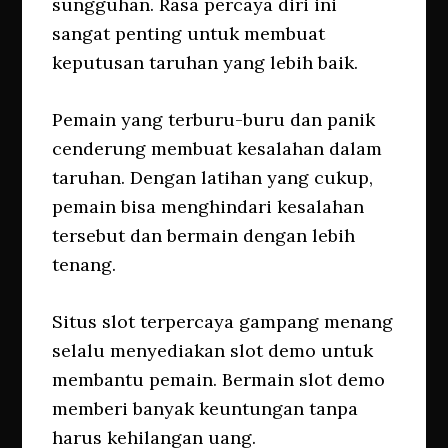
sungguhan. Rasa percaya diri ini
sangat penting untuk membuat
keputusan taruhan yang lebih baik.
Pemain yang terburu-buru dan panik
cenderung membuat kesalahan dalam
taruhan. Dengan latihan yang cukup,
pemain bisa menghindari kesalahan
tersebut dan bermain dengan lebih
tenang.
Situs slot terpercaya gampang menang
selalu menyediakan slot demo untuk
membantu pemain. Bermain slot demo
memberi banyak keuntungan tanpa
harus kehilangan uang.