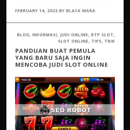
FEBRUARY 14, 2022
BY
BLACK MARA
BLOG
,
INFORMASI
,
JUDI ONLINE
,
RTP SLOT
,
SLOT ONLINE
,
TIPS
,
TRIK
PANDUAN BUAT PEMULA
YANG BARU SAJA INGIN
MENCOBA JUDI SLOT ONLINE