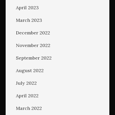
April 2023
March 2023
December 2022
November 2022
September 2022
August 2022
July 2022
April 2022
March 2022