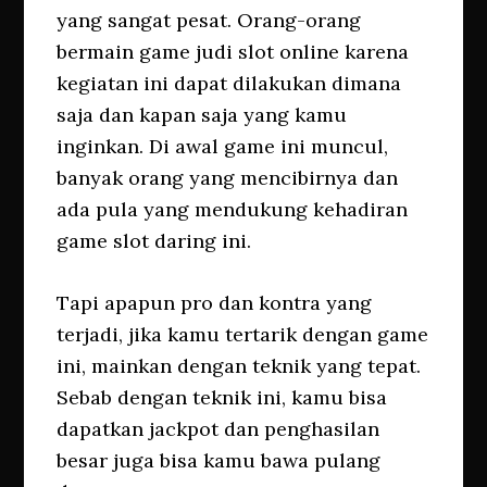
yang sangat pesat. Orang-orang
bermain game judi slot online karena
kegiatan ini dapat dilakukan dimana
saja dan kapan saja yang kamu
inginkan. Di awal game ini muncul,
banyak orang yang mencibirnya dan
ada pula yang mendukung kehadiran
game slot daring ini.
Tapi apapun pro dan kontra yang
terjadi, jika kamu tertarik dengan game
ini, mainkan dengan teknik yang tepat.
Sebab dengan teknik ini, kamu bisa
dapatkan jackpot dan penghasilan
besar juga bisa kamu bawa pulang