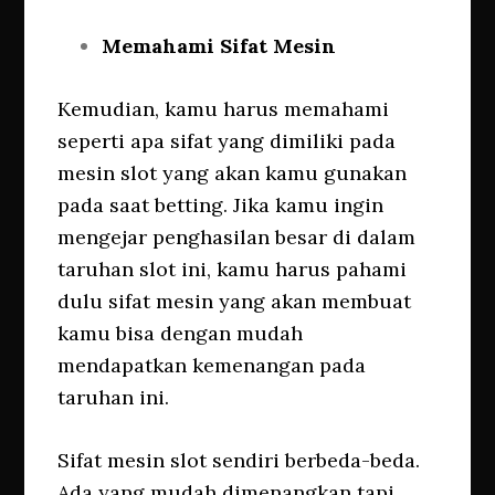
Memahami Sifat Mesin
Kemudian, kamu harus memahami
seperti apa sifat yang dimiliki pada
mesin slot yang akan kamu gunakan
pada saat betting. Jika kamu ingin
mengejar penghasilan besar di dalam
taruhan slot ini, kamu harus pahami
dulu sifat mesin yang akan membuat
kamu bisa dengan mudah
mendapatkan kemenangan pada
taruhan ini.
Sifat mesin slot sendiri berbeda-beda.
Ada yang mudah dimenangkan tapi