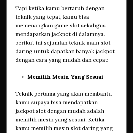
Tapi ketika kamu bertaruh dengan
teknik yang tepat, kamu bisa
memenangkan game slot sekaligus
mendapatkan jackpot di dalamnya.
berikut ini sejumlah teknik main slot
daring untuk dapatkan banyak jackpot
dengan cara yang mudah dan cepat:
Memilih Mesin Yang Sesuai
Teknik pertama yang akan membantu
kamu supaya bisa mendapatkan
jackpot slot dengan mudah adalah
memilih mesin yang sesuai. Ketika
kamu memilih mesin slot daring yang