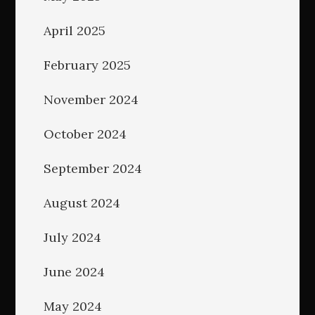
April 2025
February 2025
November 2024
October 2024
September 2024
August 2024
July 2024
June 2024
May 2024