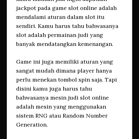
jackpot pada game slot online adalah
mendalami aturan dalam slot itu
sendiri. Kamu harus tahu bahwasanya
slot adalah permainan judi yang
banyak mendatangkan kemenangan.
Game ini juga memiliki aturan yang
sangat mudah dimana player hanya
perlu menekan tombol spin saja. Tapi
disini kamu juga harus tahu
bahwasanya mesin judi slot online
adalah mesin yang menggunakan
sistem RNG atau Random Number
Generation.