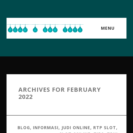
Skip
Skip
to
to
main
primary
content
sidebar
MENU
ARCHIVES FOR FEBRUARY
2022
BLOG
,
INFORMASI
,
JUDI ONLINE
,
RTP SLOT
,