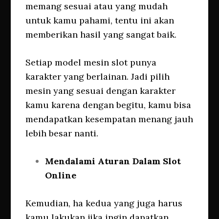
memang sesuai atau yang mudah
untuk kamu pahami, tentu ini akan
memberikan hasil yang sangat baik.
Setiap model mesin slot punya
karakter yang berlainan. Jadi pilih
mesin yang sesuai dengan karakter
kamu karena dengan begitu, kamu bisa
mendapatkan kesempatan menang jauh
lebih besar nanti.
Mendalami Aturan Dalam Slot
Online
Kemudian, ha kedua yang juga harus
kamu lakukan jika ingin dapatkan