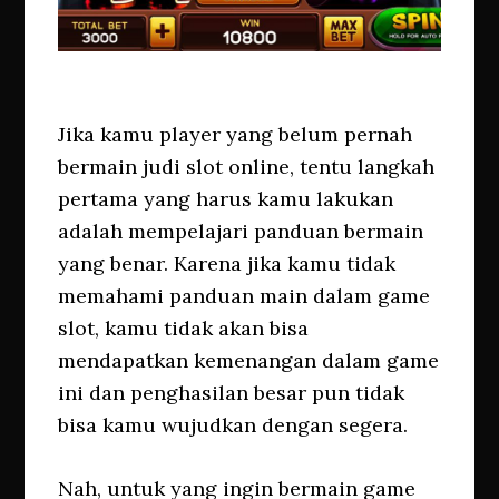
Jika kamu player yang belum pernah
bermain judi slot online, tentu langkah
pertama yang harus kamu lakukan
adalah mempelajari panduan bermain
yang benar. Karena jika kamu tidak
memahami panduan main dalam game
slot, kamu tidak akan bisa
mendapatkan kemenangan dalam game
ini dan penghasilan besar pun tidak
bisa kamu wujudkan dengan segera.
Nah, untuk yang ingin bermain game