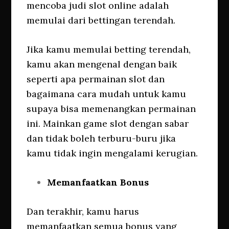
mencoba judi slot online adalah
memulai dari bettingan terendah.
Jika kamu memulai betting terendah,
kamu akan mengenal dengan baik
seperti apa permainan slot dan
bagaimana cara mudah untuk kamu
supaya bisa memenangkan permainan
ini. Mainkan game slot dengan sabar
dan tidak boleh terburu-buru jika
kamu tidak ingin mengalami kerugian.
Memanfaatkan Bonus
Dan terakhir, kamu harus
memanfaatkan semua bonus yang