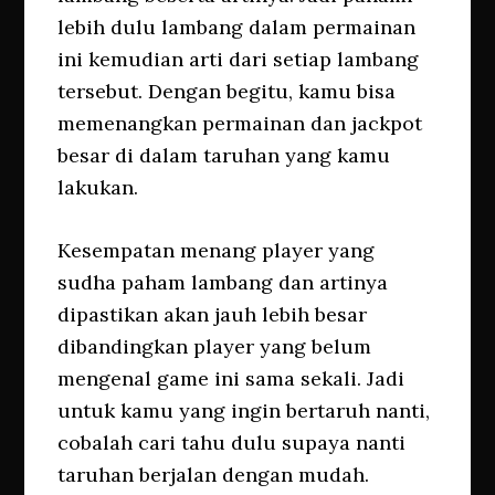
lebih dulu lambang dalam permainan
ini kemudian arti dari setiap lambang
tersebut. Dengan begitu, kamu bisa
memenangkan permainan dan jackpot
besar di dalam taruhan yang kamu
lakukan.
Kesempatan menang player yang
sudha paham lambang dan artinya
dipastikan akan jauh lebih besar
dibandingkan player yang belum
mengenal game ini sama sekali. Jadi
untuk kamu yang ingin bertaruh nanti,
cobalah cari tahu dulu supaya nanti
taruhan berjalan dengan mudah.