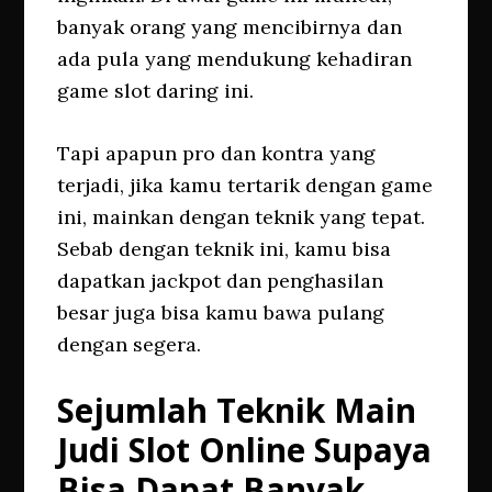
banyak orang yang mencibirnya dan
ada pula yang mendukung kehadiran
game slot daring ini.
Tapi apapun pro dan kontra yang
terjadi, jika kamu tertarik dengan game
ini, mainkan dengan teknik yang tepat.
Sebab dengan teknik ini, kamu bisa
dapatkan jackpot dan penghasilan
besar juga bisa kamu bawa pulang
dengan segera.
Sejumlah Teknik Main
Judi Slot Online Supaya
Bisa Dapat Banyak