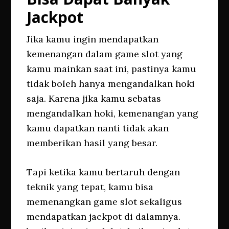
Jackpot
Jika kamu ingin mendapatkan
kemenangan dalam game slot yang
kamu mainkan saat ini, pastinya kamu
tidak boleh hanya mengandalkan hoki
saja. Karena jika kamu sebatas
mengandalkan hoki, kemenangan yang
kamu dapatkan nanti tidak akan
memberikan hasil yang besar.
Tapi ketika kamu bertaruh dengan
teknik yang tepat, kamu bisa
memenangkan game slot sekaligus
mendapatkan jackpot di dalamnya.