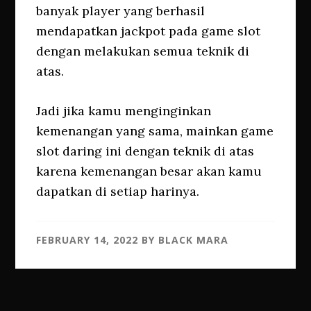
banyak player yang berhasil
mendapatkan jackpot pada game slot
dengan melakukan semua teknik di
atas.
Jadi jika kamu menginginkan
kemenangan yang sama, mainkan game
slot daring ini dengan teknik di atas
karena kemenangan besar akan kamu
dapatkan di setiap harinya.
FEBRUARY 14, 2022
BY
BLACK MARA