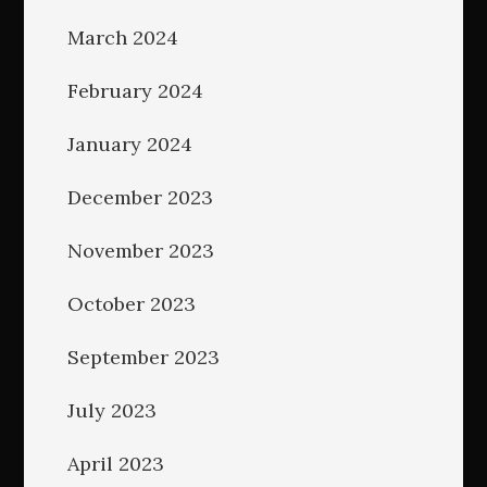
March 2024
February 2024
January 2024
December 2023
November 2023
October 2023
September 2023
July 2023
April 2023