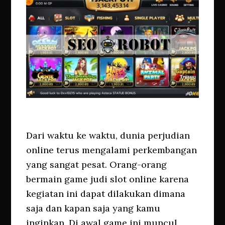
Dari waktu ke waktu, dunia perjudian
online terus mengalami perkembangan
yang sangat pesat. Orang-orang
bermain game judi slot online karena
kegiatan ini dapat dilakukan dimana
saja dan kapan saja yang kamu
inginkan. Di awal game ini muncul,