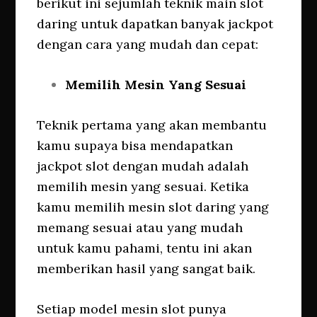
berikut ini sejumlah teknik main slot
daring untuk dapatkan banyak jackpot
dengan cara yang mudah dan cepat:
Memilih Mesin Yang Sesuai
Teknik pertama yang akan membantu
kamu supaya bisa mendapatkan
jackpot slot dengan mudah adalah
memilih mesin yang sesuai. Ketika
kamu memilih mesin slot daring yang
memang sesuai atau yang mudah
untuk kamu pahami, tentu ini akan
memberikan hasil yang sangat baik.
Setiap model mesin slot punya