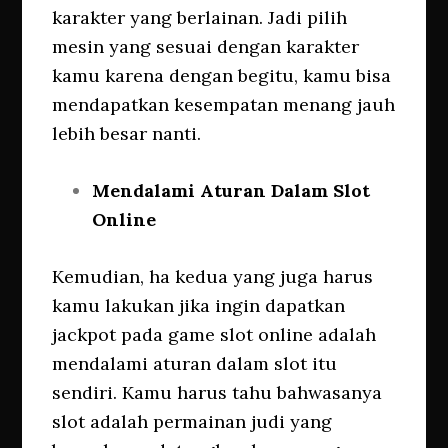
karakter yang berlainan. Jadi pilih
mesin yang sesuai dengan karakter
kamu karena dengan begitu, kamu bisa
mendapatkan kesempatan menang jauh
lebih besar nanti.
Mendalami Aturan Dalam Slot
Online
Kemudian, ha kedua yang juga harus
kamu lakukan jika ingin dapatkan
jackpot pada game slot online adalah
mendalami aturan dalam slot itu
sendiri. Kamu harus tahu bahwasanya
slot adalah permainan judi yang