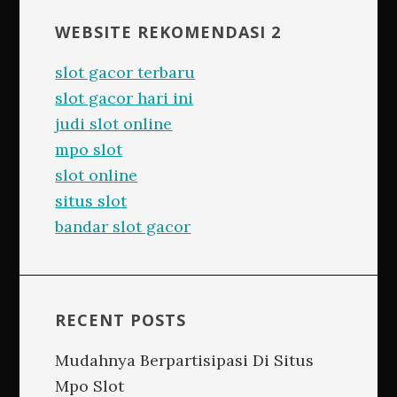
WEBSITE REKOMENDASI 2
slot gacor terbaru
slot gacor hari ini
judi slot online
mpo slot
slot online
situs slot
bandar slot gacor
RECENT POSTS
Mudahnya Berpartisipasi Di Situs
Mpo Slot