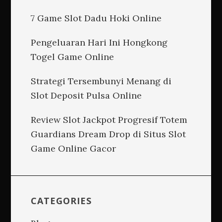
7 Game Slot Dadu Hoki Online
Pengeluaran Hari Ini Hongkong
Togel Game Online
Strategi Tersembunyi Menang di
Slot Deposit Pulsa Online
Review Slot Jackpot Progresif Totem
Guardians Dream Drop di Situs Slot
Game Online Gacor
CATEGORIES