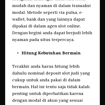
mudah dan nyaman di dalam transaksi
modal. Metode seperti via pulsa, e-
wallet, bank dan yang lainnya dapat
dipakai di dalam agen slot online.
Dengan begini anda dapat berjudi lebih
nyaman pada situs terpercaya.
Hitung Kebutuhan Bermain
Terakhir anda harus hitung lebih
dahulu nominal deposit slot judi yang
cukup untuk anda pakai di dalam
bermain. Hal ini tentu saja tidak kalah
penting untuk diperhatikan karena
dengan modal di akun yang sesuai