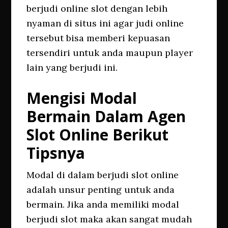
berjudi online slot dengan lebih
nyaman di situs ini agar judi online
tersebut bisa memberi kepuasan
tersendiri untuk anda maupun player
lain yang berjudi ini.
Mengisi Modal
Bermain Dalam Agen
Slot Online Berikut
Tipsnya
Modal di dalam berjudi slot online
adalah unsur penting untuk anda
bermain. Jika anda memiliki modal
berjudi slot maka akan sangat mudah