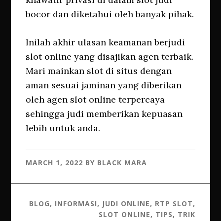
bocor dan diketahui oleh banyak pihak.
Inilah akhir ulasan keamanan berjudi
slot online yang disajikan agen terbaik.
Mari mainkan slot di situs dengan
aman sesuai jaminan yang diberikan
oleh agen slot online terpercaya
sehingga judi memberikan kepuasan
lebih untuk anda.
MARCH 1, 2022
BY
BLACK MARA
BLOG
,
INFORMASI
,
JUDI ONLINE
,
RTP SLOT
,
SLOT ONLINE
,
TIPS
,
TRIK