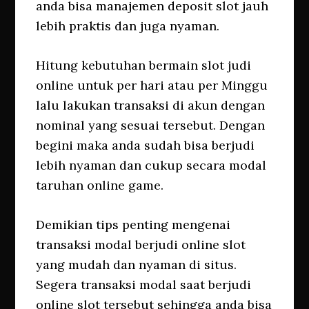
anda bisa manajemen deposit slot jauh
lebih praktis dan juga nyaman.
Hitung kebutuhan bermain slot judi
online untuk per hari atau per Minggu
lalu lakukan transaksi di akun dengan
nominal yang sesuai tersebut. Dengan
begini maka anda sudah bisa berjudi
lebih nyaman dan cukup secara modal
taruhan online game.
Demikian tips penting mengenai
transaksi modal berjudi online slot
yang mudah dan nyaman di situs.
Segera transaksi modal saat berjudi
online slot tersebut sehingga anda bisa