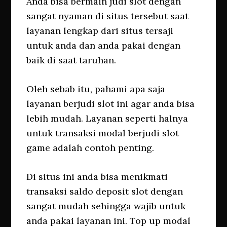
Anda bisa bermain judi slot dengan
sangat nyaman di situs tersebut saat
layanan lengkap dari situs tersaji
untuk anda dan anda pakai dengan
baik di saat taruhan.
Oleh sebab itu, pahami apa saja
layanan berjudi slot ini agar anda bisa
lebih mudah.
Layanan seperti halnya
untuk transaksi modal berjudi slot
game adalah contoh penting.
Di situs ini anda bisa menikmati
transaksi saldo deposit slot dengan
sangat mudah sehingga wajib untuk
anda pakai layanan ini. Top up modal