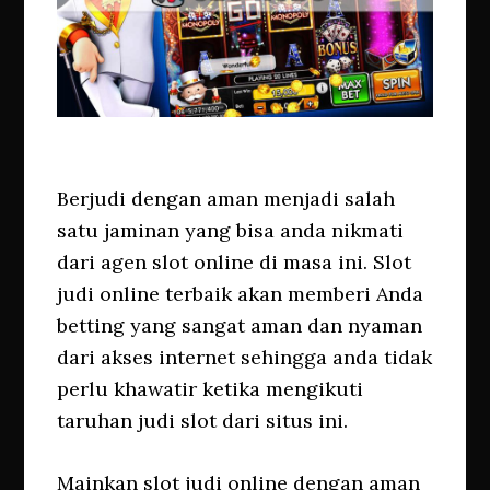
Berjudi dengan aman menjadi salah
satu jaminan yang bisa anda nikmati
dari agen slot online di masa ini. Slot
judi online terbaik akan memberi Anda
betting yang sangat aman dan nyaman
dari akses internet sehingga anda tidak
perlu khawatir ketika mengikuti
taruhan judi slot dari situs ini.
Mainkan slot judi online dengan aman