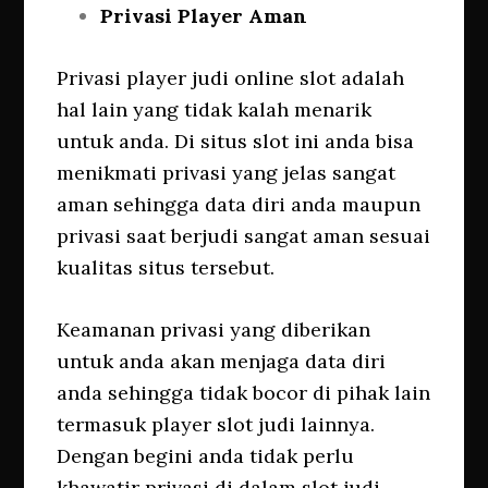
Privasi Player Aman
Privasi player judi online slot adalah
hal lain yang tidak kalah menarik
untuk anda. Di situs slot ini anda bisa
menikmati privasi yang jelas sangat
aman sehingga data diri anda maupun
privasi saat berjudi sangat aman sesuai
kualitas situs tersebut.
Keamanan privasi yang diberikan
untuk anda akan menjaga data diri
anda sehingga tidak bocor di pihak lain
termasuk player slot judi lainnya.
Dengan begini anda tidak perlu
khawatir privasi di dalam slot judi