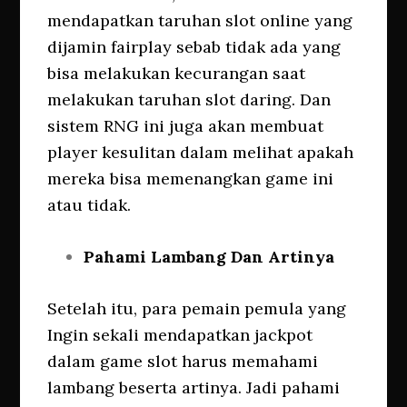
mendapatkan taruhan slot online yang
dijamin fairplay sebab tidak ada yang
bisa melakukan kecurangan saat
melakukan taruhan slot daring. Dan
sistem RNG ini juga akan membuat
player kesulitan dalam melihat apakah
mereka bisa memenangkan game ini
atau tidak.
Pahami Lambang Dan Artinya
Setelah itu, para pemain pemula yang
Ingin sekali mendapatkan jackpot
dalam game slot harus memahami
lambang beserta artinya. Jadi pahami