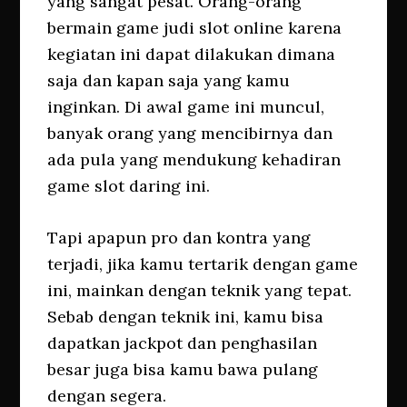
yang sangat pesat. Orang-orang
bermain game judi slot online karena
kegiatan ini dapat dilakukan dimana
saja dan kapan saja yang kamu
inginkan. Di awal game ini muncul,
banyak orang yang mencibirnya dan
ada pula yang mendukung kehadiran
game slot daring ini.
Tapi apapun pro dan kontra yang
terjadi, jika kamu tertarik dengan game
ini, mainkan dengan teknik yang tepat.
Sebab dengan teknik ini, kamu bisa
dapatkan jackpot dan penghasilan
besar juga bisa kamu bawa pulang
dengan segera.