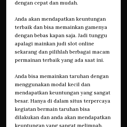
dengan cepat dan mudah.
Anda akan mendapatkan keuntungan
terbaik dan bisa memainkan gamenya
dengan bebas kapan saja. Jadi tunggu
apalagi mainkan judi slot online
sekarang dan pilihlah berbagai macam
permainan terbaik yang ada saat ini.
Anda bisa memainkan taruhan dengan
menggunakan modal kecil dan
mendapatkan keuntungan yang sangat
besar. Hanya di dalam situs terpercaya
kegiatan bermain taruhan bisa
dilakukan dan anda akan mendapatkan
keuntungan yang sangat melimpah.