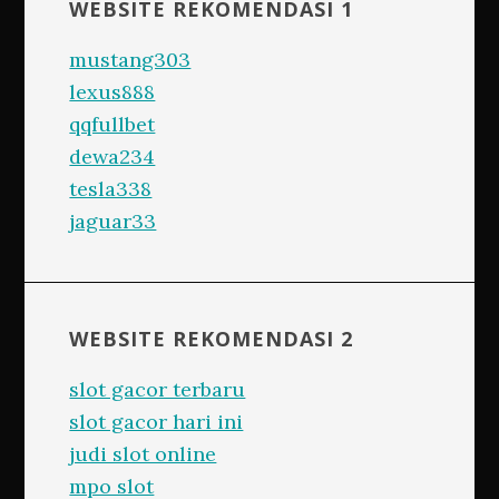
WEBSITE REKOMENDASI 1
mustang303
lexus888
qqfullbet
dewa234
tesla338
jaguar33
WEBSITE REKOMENDASI 2
slot gacor terbaru
slot gacor hari ini
judi slot online
mpo slot