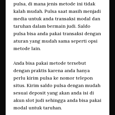
pulsa, di mana jenis metode ini tidak
kalah mudah. Pulsa saat masih menjadi
media untuk anda transaksi modal dan
taruhan dalam bermain judi. Saldo
pulsa bisa anda pakai transaksi dengan
aturan yang mudah sama seperti opsi
metode lain.
Anda bisa pakai metode tersebut
dengan praktis karena anda hanya
perlu kirim pulsa ke nomor telepon
situs. Kirim saldo pulsa dengan mudah
sesuai deposit yang akan anda isi di
akun slot judi sehingga anda bisa pakai
modal untuk taruhan.