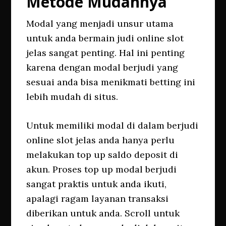
Metode Mudahnya
Modal yang menjadi unsur utama
untuk anda bermain judi online slot
jelas sangat penting. Hal ini penting
karena dengan modal berjudi yang
sesuai anda bisa menikmati betting ini
lebih mudah di situs.
Untuk memiliki modal di dalam berjudi
online slot jelas anda hanya perlu
melakukan top up saldo deposit di
akun. Proses top up modal berjudi
sangat praktis untuk anda ikuti,
apalagi ragam layanan transaksi
diberikan untuk anda. Scroll untuk