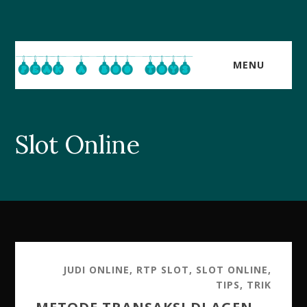
Skip
Skip
to
to
main
primary
content
sidebar
MENU
Slot Online
JUDI ONLINE
,
RTP SLOT
,
SLOT ONLINE
,
TIPS
,
TRIK