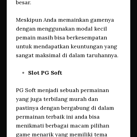
besar.
Meskipun Anda memainkan gamenya
dengan menggunakan modal kecil
pemain masih bisa berkesempatan
untuk mendapatkan keuntungan yang
sangat maksimal di dalam taruhannya.
Slot PG Soft
PG Soft menjadi sebuah permainan
yang juga terbilang murah dan
pastinya dengan bergabung di dalam
permainan terbaik ini anda bisa
menikmati berbagai macam pilihan
game menarik yang memiliki tema