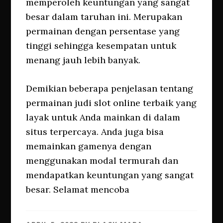
memperoleh keuntungan yang sangat
besar dalam taruhan ini. Merupakan
permainan dengan persentase yang
tinggi sehingga kesempatan untuk
menang jauh lebih banyak.
Demikian beberapa penjelasan tentang
permainan judi slot online terbaik yang
layak untuk Anda mainkan di dalam
situs terpercaya. Anda juga bisa
memainkan gamenya dengan
menggunakan modal termurah dan
mendapatkan keuntungan yang sangat
besar. Selamat mencoba