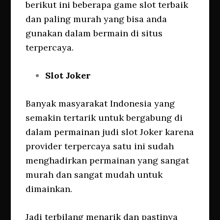
berikut ini beberapa game slot terbaik
dan paling murah yang bisa anda
gunakan dalam bermain di situs
terpercaya.
Slot Joker
Banyak masyarakat Indonesia yang
semakin tertarik untuk bergabung di
dalam permainan judi slot Joker karena
provider terpercaya satu ini sudah
menghadirkan permainan yang sangat
murah dan sangat mudah untuk
dimainkan.
Jadi terbilang menarik dan pastinya