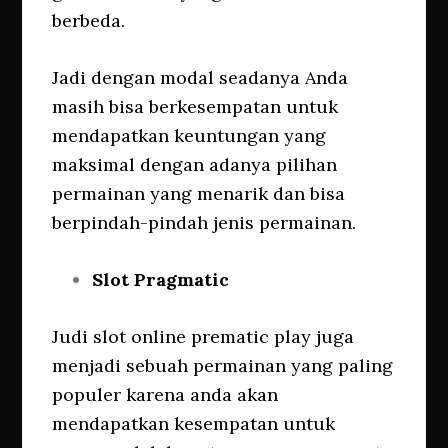
berbeda.
Jadi dengan modal seadanya Anda
masih bisa berkesempatan untuk
mendapatkan keuntungan yang
maksimal dengan adanya pilihan
permainan yang menarik dan bisa
berpindah-pindah jenis permainan.
Slot Pragmatic
Judi slot online prematic play juga
menjadi sebuah permainan yang paling
populer karena anda akan
mendapatkan kesempatan untuk