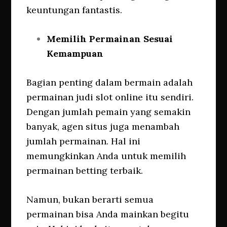
keuntungan fantastis.
Memilih Permainan Sesuai
Kemampuan
Bagian penting dalam bermain adalah
permainan judi slot online itu sendiri.
Dengan jumlah pemain yang semakin
banyak, agen situs juga menambah
jumlah permainan. Hal ini
memungkinkan Anda untuk memilih
permainan betting terbaik.
Namun, bukan berarti semua
permainan bisa Anda mainkan begitu