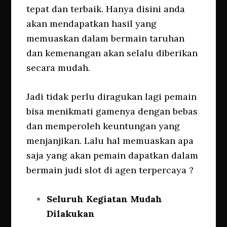
tepat dan terbaik.
Hanya disini anda
akan mendapatkan hasil yang
memuaskan dalam bermain taruhan
dan kemenangan akan selalu diberikan
secara mudah.
Jadi tidak perlu diragukan lagi pemain
bisa menikmati gamenya dengan bebas
dan memperoleh keuntungan yang
menjanjikan. Lalu hal memuaskan apa
saja yang akan pemain dapatkan dalam
bermain judi slot di agen terpercaya ?
Seluruh Kegiatan Mudah
Dilakukan