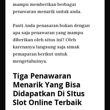
mampu memberikan berbagai
penawaran menarik untuk anda.
Pasti Anda penasaran bukan dengan
apa saja penawaran yang mampu
diberikan oleh situs ini? Oleh
karenanya langsung saja simak
pemaparan berikut untuk
mengetahuinya.
Tiga Penawaran
Menarik Yang Bisa
Didapatkan Di SItus
Slot Online Terbaik