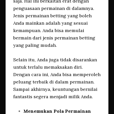
saja. Hal ini berkaitan erat dengan
penguasaan permainan di dalamnya.
Jenis permainan betting yang boleh
Anda mainkan adalah yang sesuai
kemampuan. Anda bisa memulai
bermain dari jenis permainan betting
yang paling mudah.
Selain itu, Anda juga tidak disarankan
untuk terlalu memaksakan diri.
Dengan cara ini, Anda bisa memperoleh
peluang terbaik di dalam permainan.
Sampai akhirnya, keuntungan bernilai
fantastis segera menjadi milik Anda.
Menemukan Pola Permainan