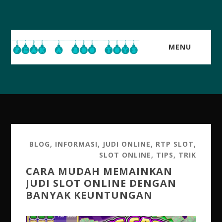
Skip
Skip
to
to
main
primary
content
sidebar
MENU
BLOG
,
INFORMASI
,
JUDI ONLINE
,
RTP SLOT
,
SLOT ONLINE
,
TIPS
,
TRIK
CARA MUDAH MEMAINKAN
JUDI SLOT ONLINE DENGAN
BANYAK KEUNTUNGAN