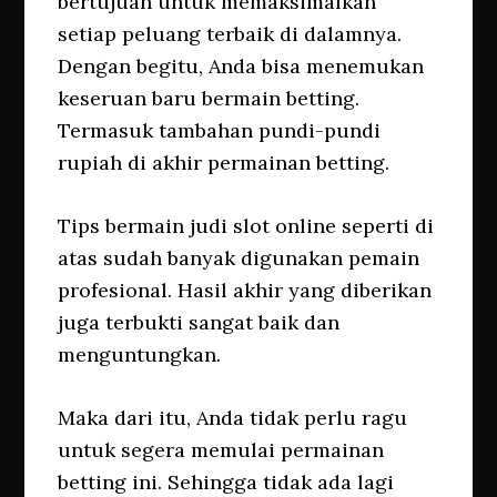
bertujuan untuk memaksimalkan
setiap peluang terbaik di dalamnya.
Dengan begitu, Anda bisa menemukan
keseruan baru bermain betting.
Termasuk tambahan pundi-pundi
rupiah di akhir permainan betting.
Tips bermain judi slot online seperti di
atas sudah banyak digunakan pemain
profesional. Hasil akhir yang diberikan
juga terbukti sangat baik dan
menguntungkan.
Maka dari itu, Anda tidak perlu ragu
untuk segera memulai permainan
betting ini. Sehingga tidak ada lagi