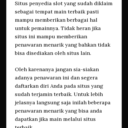
Situs penyedia slot yang sudah diklaim
sebagai tempat main terbaik pasti
mampu memberikan berbagai hal
untuk pemainnya. Tidak heran jika
situs ini mampu memberikan
penawaran menarik yang bahkan tidak
bisa disediakan oleh situs lain.
Oleh karenanya jangan sia-siakan
adanya penawaran ini dan segera
daftarkan diri Anda pada situs yang
sudah terjamin terbaik. Untuk lebih
jelasnya langsung saja inilah beberapa
penawaran menarik yang bisa anda
dapatkan jika main melalui situs
terbaik.