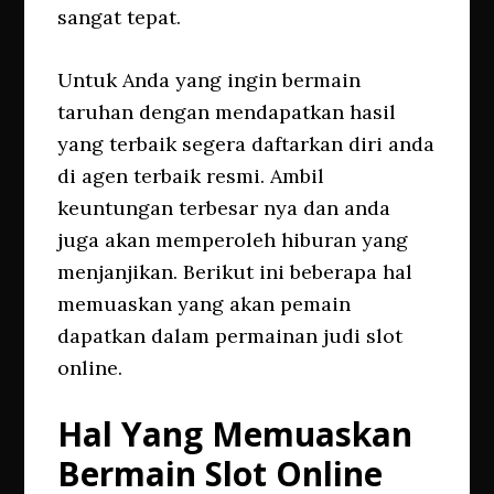
sangat tepat.
Untuk Anda yang ingin bermain
taruhan dengan mendapatkan hasil
yang terbaik segera daftarkan diri anda
di agen terbaik resmi. Ambil
keuntungan terbesar nya dan anda
juga akan memperoleh hiburan yang
menjanjikan. Berikut ini beberapa hal
memuaskan yang akan pemain
dapatkan dalam permainan judi slot
online.
Hal Yang Memuaskan
Bermain Slot Online