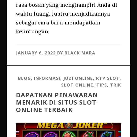
rasa bosan yang menghampiri Anda di
waktu luang. Justru menjadikannya
sebagai cara baru mendapatkan
keuntungan.
JANUARY 6, 2022
BY
BLACK MARA
BLOG
,
INFORMASI
,
JUDI ONLINE
,
RTP SLOT
,
SLOT ONLINE
,
TIPS
,
TRIK
DAPATKAN PENAWARAN
MENARIK DI SITUS SLOT
ONLINE TERBAIK