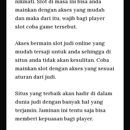
nikmati. Slot di masa ini bisa anda
mainkan dengan akses yang mudah
dan maka dari itu, wajib bagi player
slot coba game tersebut.
Akses bermain slot judi online yang
mudah tersaji untuk anda sehingga di
situs anda tidak akan kesulitan. Coba
mainkan slot dengan akses yang sesuai
aturan dari judi.
Situs yang terbaik akan hadir di dalam
dunia judi dengan banyak hal yang
terjamin. Jaminan ini tentu saja bisa
memberi kepuasan bagi player.