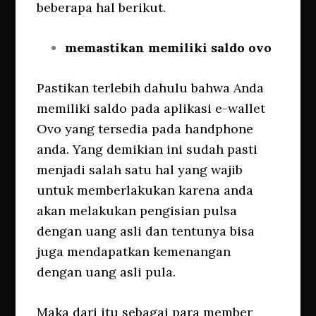
beberapa hal berikut.
memastikan memiliki saldo ovo
Pastikan terlebih dahulu bahwa Anda
memiliki saldo pada aplikasi e-wallet
Ovo yang tersedia pada handphone
anda. Yang demikian ini sudah pasti
menjadi salah satu hal yang wajib
untuk memberlakukan karena anda
akan melakukan pengisian pulsa
dengan uang asli dan tentunya bisa
juga mendapatkan kemenangan
dengan uang asli pula.
Maka dari itu sebagai para member