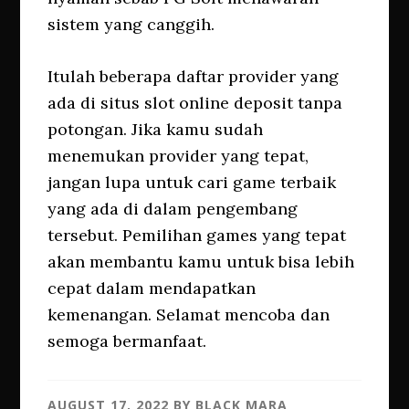
sistem yang canggih.
Itulah beberapa daftar provider yang
ada di situs slot online deposit tanpa
potongan. Jika kamu sudah
menemukan provider yang tepat,
jangan lupa untuk cari game terbaik
yang ada di dalam pengembang
tersebut. Pemilihan games yang tepat
akan membantu kamu untuk bisa lebih
cepat dalam mendapatkan
kemenangan. Selamat mencoba dan
semoga bermanfaat.
AUGUST 17, 2022
BY
BLACK MARA