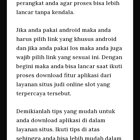
perangkat anda agar proses bisa lebih
lancar tanpa kendala.
Jika anda pakai android maka anda
harus pilih link yang khusus android
dan jika anda pakai Ios maka anda juga
wajib pilih link yang sesuai ini. Dengan
begini maka anda bisa lancar saat ikuti
proses download fitur aplikasi dari
layanan situs judi online slot yang
terpercaya tersebut.
Demikianlah tips yang mudah untuk
anda download aplikasi di dalam
layanan situs. Ikuti tips di atas
sehingga anda bisa lebih mudah dalam