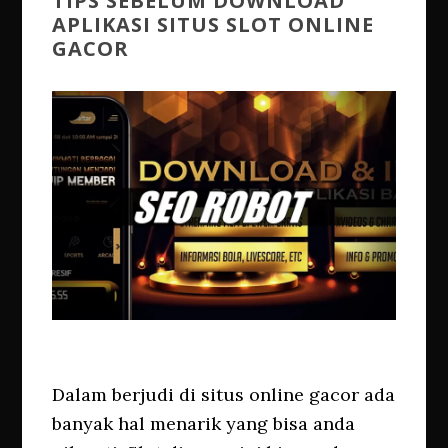
TIPS SEBELUM DOWNLOAD
APLIKASI SITUS SLOT ONLINE
GACOR
Dalam berjudi di situs online gacor ada
banyak hal menarik yang bisa anda