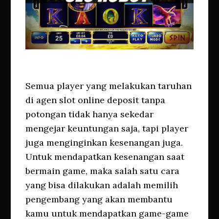
Semua player yang melakukan taruhan
di agen slot online deposit tanpa
potongan tidak hanya sekedar
mengejar keuntungan saja, tapi player
juga menginginkan kesenangan juga.
Untuk mendapatkan kesenangan saat
bermain game, maka salah satu cara
yang bisa dilakukan adalah memilih
pengembang yang akan membantu
kamu untuk mendapatkan game-game