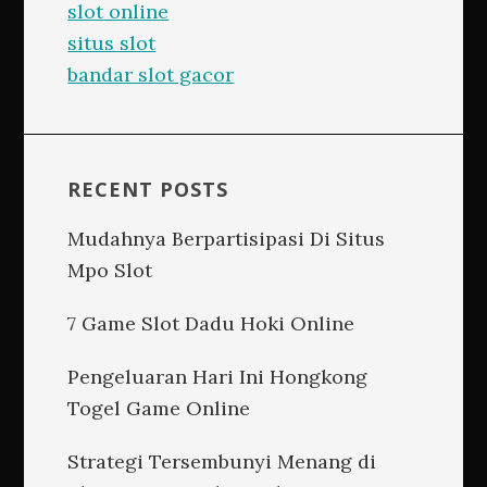
slot online
situs slot
bandar slot gacor
RECENT POSTS
Mudahnya Berpartisipasi Di Situs
Mpo Slot
7 Game Slot Dadu Hoki Online
Pengeluaran Hari Ini Hongkong
Togel Game Online
Strategi Tersembunyi Menang di