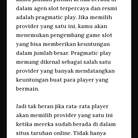
dalam agen slot terpercaya dan resmi
adalah pragmatic play. Jika memilih
provider yang satu ini, kamu akan
menemukan pengembang game slot
yang bisa memberikan keuntungan
dalam jumlah besar. Pragmatic play
memang dikenal sebagai salah satu
provider yang banyak mendatangkan
keuntungan buat para player yang
bermain.
Jadi tak heran jika rata-rata player
akan memilih provider yang satu ini
ketika mereka sudah berada di dalam
situs taruhan online. Tidak hanya