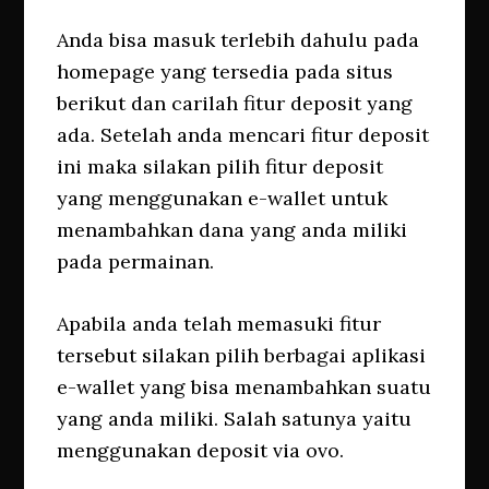
Anda bisa masuk terlebih dahulu pada
homepage yang tersedia pada situs
berikut dan carilah fitur deposit yang
ada. Setelah anda mencari fitur deposit
ini maka silakan pilih fitur deposit
yang menggunakan e-wallet untuk
menambahkan dana yang anda miliki
pada permainan.
Apabila anda telah memasuki fitur
tersebut silakan pilih berbagai aplikasi
e-wallet yang bisa menambahkan suatu
yang anda miliki. Salah satunya yaitu
menggunakan deposit via ovo.