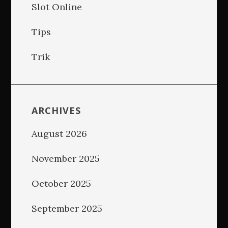
Slot Online
Tips
Trik
ARCHIVES
August 2026
November 2025
October 2025
September 2025