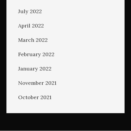
July 2022
April 2022
March 2022
February 2022
January 2022
November 2021
October 2021