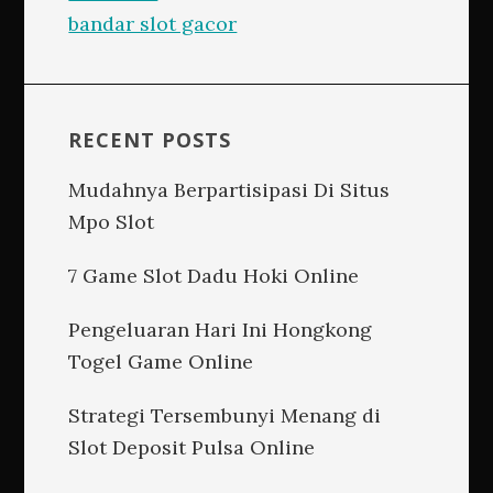
bandar slot gacor
RECENT POSTS
Mudahnya Berpartisipasi Di Situs
Mpo Slot
7 Game Slot Dadu Hoki Online
Pengeluaran Hari Ini Hongkong
Togel Game Online
Strategi Tersembunyi Menang di
Slot Deposit Pulsa Online