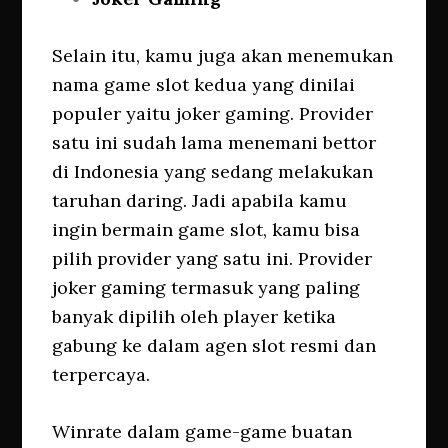
Selain itu, kamu juga akan menemukan
nama game slot kedua yang dinilai
populer yaitu joker gaming. Provider
satu ini sudah lama menemani bettor
di Indonesia yang sedang melakukan
taruhan daring. Jadi apabila kamu
ingin bermain game slot, kamu bisa
pilih provider yang satu ini. Provider
joker gaming termasuk yang paling
banyak dipilih oleh player ketika
gabung ke dalam agen slot resmi dan
terpercaya.
Winrate dalam game-game buatan