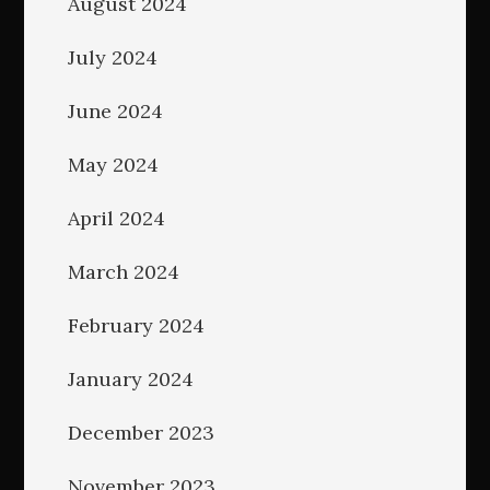
August 2024
July 2024
June 2024
May 2024
April 2024
March 2024
February 2024
January 2024
December 2023
November 2023