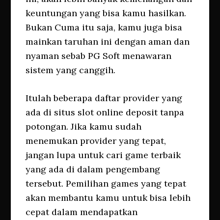
keuntungan yang bisa kamu hasilkan.
Bukan Cuma itu saja, kamu juga bisa
mainkan taruhan ini dengan aman dan
nyaman sebab PG Soft menawaran
sistem yang canggih.
Itulah beberapa daftar provider yang
ada di situs slot online deposit tanpa
potongan. Jika kamu sudah
menemukan provider yang tepat,
jangan lupa untuk cari game terbaik
yang ada di dalam pengembang
tersebut. Pemilihan games yang tepat
akan membantu kamu untuk bisa lebih
cepat dalam mendapatkan