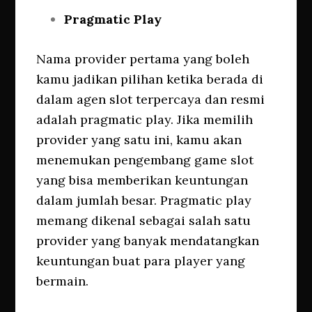
Pragmatic Play
Nama provider pertama yang boleh
kamu jadikan pilihan ketika berada di
dalam agen slot terpercaya dan resmi
adalah pragmatic play. Jika memilih
provider yang satu ini, kamu akan
menemukan pengembang game slot
yang bisa memberikan keuntungan
dalam jumlah besar. Pragmatic play
memang dikenal sebagai salah satu
provider yang banyak mendatangkan
keuntungan buat para player yang
bermain.