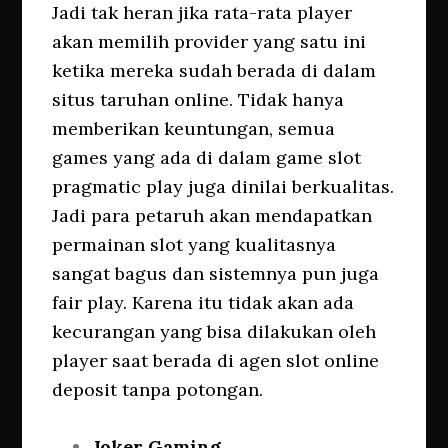
Jadi tak heran jika rata-rata player
akan memilih provider yang satu ini
ketika mereka sudah berada di dalam
situs taruhan online. Tidak hanya
memberikan keuntungan, semua
games yang ada di dalam game slot
pragmatic play juga dinilai berkualitas.
Jadi para petaruh akan mendapatkan
permainan slot yang kualitasnya
sangat bagus dan sistemnya pun juga
fair play. Karena itu tidak akan ada
kecurangan yang bisa dilakukan oleh
player saat berada di agen slot online
deposit tanpa potongan.
Joker Gaming