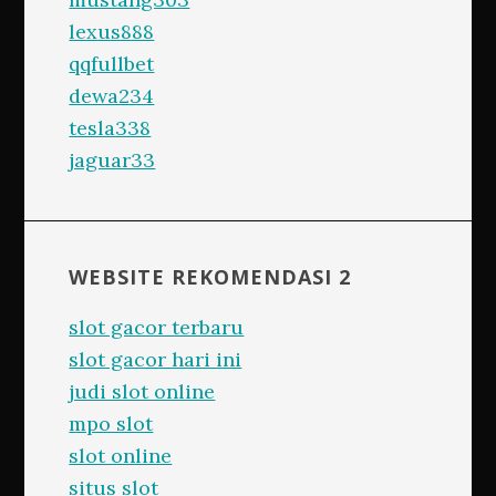
lexus888
qqfullbet
dewa234
tesla338
jaguar33
WEBSITE REKOMENDASI 2
slot gacor terbaru
slot gacor hari ini
judi slot online
mpo slot
slot online
situs slot