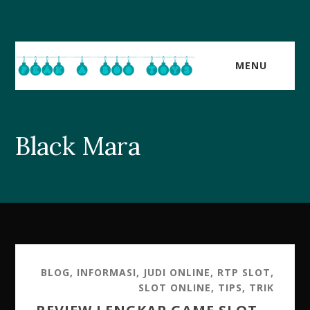
Skip
Skip
to
to
main
primary
content
sidebar
MENU
Black Mara
BLOG
,
INFORMASI
,
JUDI ONLINE
,
RTP SLOT
,
SLOT ONLINE
,
TIPS
,
TRIK