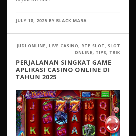
JULY 18, 2025
BY
BLACK MARA
JUDI ONLINE
,
LIVE CASINO
,
RTP SLOT
,
SLOT
ONLINE
,
TIPS
,
TRIK
PERJALANAN SINGKAT GAME
APLIKASI CASINO ONLINE DI
TAHUN 2025