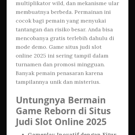
multiplikator wild, dan mekanisme ular
membuatnya berbeda. Permainan ini
cocok bagi pemain yang menyukai
tantangan dan risiko besar. Anda bisa
mencobanya gratis terlebih dahulu di
mode demo. Game situs judi slot
online 2025 ini sering tampil dalam
turnamen dan promosi mingguan.
Banyak pemain penasaran karena
tampilannya unik dan misterius.
Untungnya Bermain
Game Reborn di Situs
Judi Slot Online 2025
Gameplay Inovatif dengan Fitur