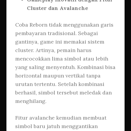
Cluster dan Avalanche
Coba Reborn tidak menggunakan garis
pembayaran tradisional. Sebagai
gantinya, game ini memakai sistem
cluster. Artinya, pemain harus
mencocokkan lima simbol atau lebih
yang saling menyentuh. Kombinasi bisa
horizontal maupun vertikal tanpa
urutan tertentu. Setelah kombinasi
berhasil, simbol tersebut meledak dan
menghilang.
Fitur avalanche kemudian membuat
simbol baru jatuh menggantikan