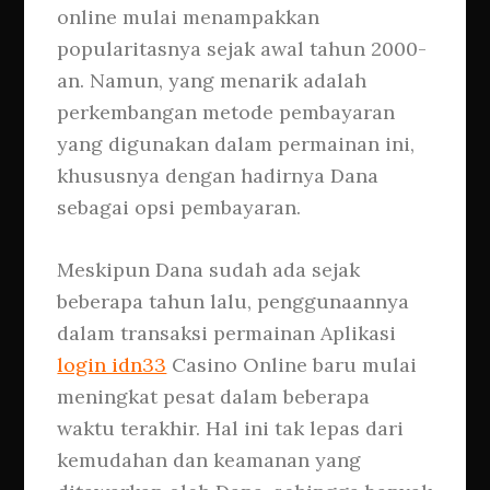
online mulai menampakkan
popularitasnya sejak awal tahun 2000-
an. Namun, yang menarik adalah
perkembangan metode pembayaran
yang digunakan dalam permainan ini,
khususnya dengan hadirnya Dana
sebagai opsi pembayaran.
Meskipun Dana sudah ada sejak
beberapa tahun lalu, penggunaannya
dalam transaksi permainan Aplikasi
login idn33
Casino Online baru mulai
meningkat pesat dalam beberapa
waktu terakhir. Hal ini tak lepas dari
kemudahan dan keamanan yang