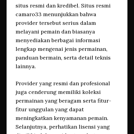
situs resmi dan kredibel. Situs resmi
camaro33 menunjukkan bahwa
provider tersebut serius dalam
melayani pemain dan biasanya
menyediakan berbagai informasi
lengkap mengenai jenis permainan,
panduan bermain, serta detail teknis
lainnya.
Provider yang resmi dan profesional
juga cenderung memiliki koleksi
permainan yang beragam serta fitur-
fitur unggulan yang dapat
meningkatkan kenyamanan pemain.
Selanjutnya, perhatikan lisensi yang