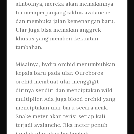
simbolnya, mereka akan memakannya.
Ini memperpanjang siklus avalanche
dan membuka jalan kemenangan baru.
Ular juga bisa memakan anggrek
khusus yang memberi kekuatan
tambahan.
Misalnya, hydra orchid menumbuhkan
kepala baru pada ular. Ouroboros
orchid membuat ular menggigit
dirinya sendiri dan menciptakan wild
multiplier. Ada juga blood orchid yang
menciptakan ular baru secara acak.
Snake meter akan terisi setiap kali
terjadi avalanche. Jika meter penuh,
jumlah ular akan bertambah.