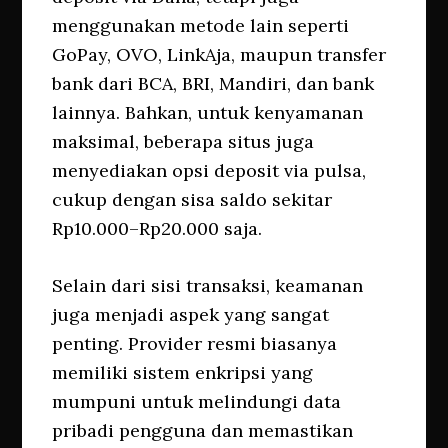
menggunakan metode lain seperti
GoPay, OVO, LinkAja, maupun transfer
bank dari BCA, BRI, Mandiri, dan bank
lainnya. Bahkan, untuk kenyamanan
maksimal, beberapa situs juga
menyediakan opsi deposit via pulsa,
cukup dengan sisa saldo sekitar
Rp10.000–Rp20.000 saja.
Selain dari sisi transaksi, keamanan
juga menjadi aspek yang sangat
penting. Provider resmi biasanya
memiliki sistem enkripsi yang
mumpuni untuk melindungi data
pribadi pengguna dan memastikan