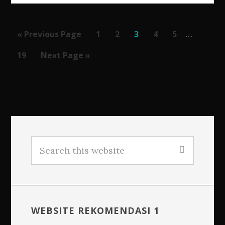
Interim
Go
Page
Page
Page
Page
Page
…
«
Previous Page
1
2
3
4
5
pages
to
Page
Go
19
Next Page »
omitted
to
Primary
Sidebar
Search
this
website
WEBSITE REKOMENDASI 1