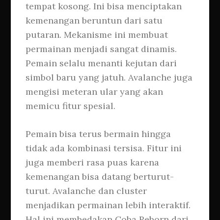
tempat kosong. Ini bisa menciptakan
kemenangan beruntun dari satu
putaran. Mekanisme ini membuat
permainan menjadi sangat dinamis.
Pemain selalu menanti kejutan dari
simbol baru yang jatuh. Avalanche juga
mengisi meteran ular yang akan
memicu fitur spesial.
Pemain bisa terus bermain hingga
tidak ada kombinasi tersisa. Fitur ini
juga memberi rasa puas karena
kemenangan bisa datang berturut-
turut. Avalanche dan cluster
menjadikan permainan lebih interaktif.
Hal ini membedakan Coba Reborn dari