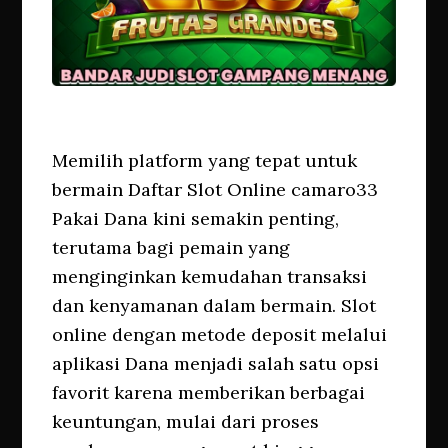
Memilih platform yang tepat untuk
bermain Daftar Slot Online camaro33
Pakai Dana kini semakin penting,
terutama bagi pemain yang
menginginkan kemudahan transaksi
dan kenyamanan dalam bermain. Slot
online dengan metode deposit melalui
aplikasi Dana menjadi salah satu opsi
favorit karena memberikan berbagai
keuntungan, mulai dari proses