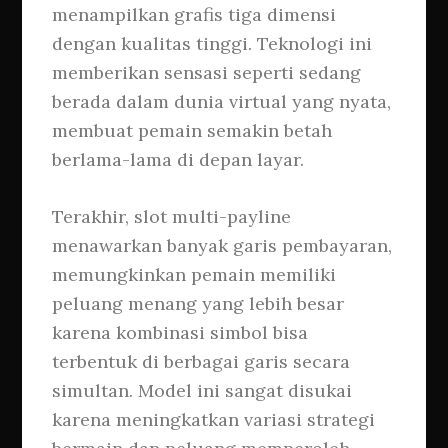
menampilkan grafis tiga dimensi
dengan kualitas tinggi. Teknologi ini
memberikan sensasi seperti sedang
berada dalam dunia virtual yang nyata,
membuat pemain semakin betah
berlama-lama di depan layar.
Terakhir, slot multi-payline
menawarkan banyak garis pembayaran,
memungkinkan pemain memiliki
peluang menang yang lebih besar
karena kombinasi simbol bisa
terbentuk di berbagai garis secara
simultan. Model ini sangat disukai
karena meningkatkan variasi strategi