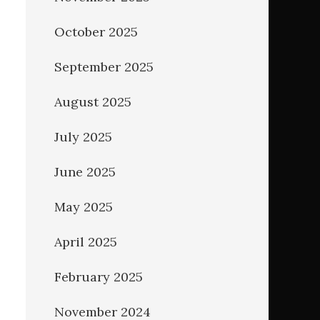
October 2025
September 2025
August 2025
July 2025
June 2025
May 2025
April 2025
February 2025
November 2024