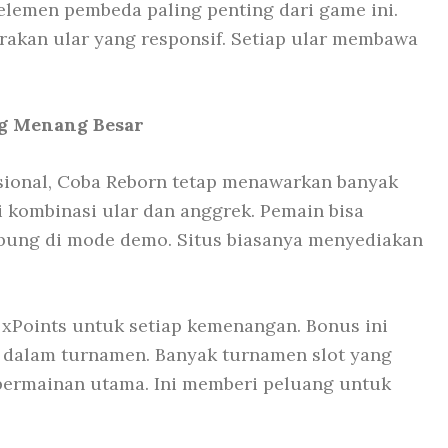
 elemen pembeda paling penting dari game ini.
rakan ular yang responsif. Setiap ular membawa
ng Menang Besar
isional, Coba Reborn tetap menawarkan banyak
 kombinasi ular dan anggrek. Pemain bisa
abung di mode demo. Situs biasanya menyediakan
xPoints untuk setiap kemenangan. Bonus ini
u dalam turnamen. Banyak turnamen slot yang
ermainan utama. Ini memberi peluang untuk