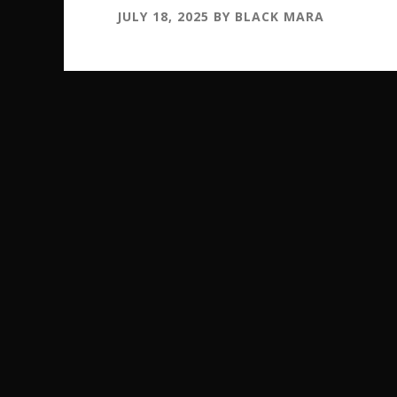
JULY 18, 2025
BY
BLACK MARA