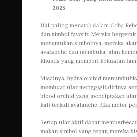
2025
Hal paling menarik dalam Coba Rebor
dan simbol favorit. Mereka bergerak 
menemukan simbolnya, mereka akan
avalanche dan membuka jalan kemen
khusus yang memberi kekuatan tam
Misalnya, hydra orchid menumbuhka
membuat ular menggigit dirinya send
blood orchid yang menciptakan ular 
kali terjadi avalanche. Jika meter p
Setiap ular aktif dapat memperbesa
makan simbol yang tepat, mereka bi