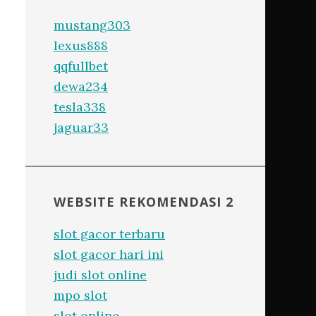
mustang303
lexus888
qqfullbet
dewa234
tesla338
jaguar33
WEBSITE REKOMENDASI 2
slot gacor terbaru
slot gacor hari ini
judi slot online
mpo slot
slot online