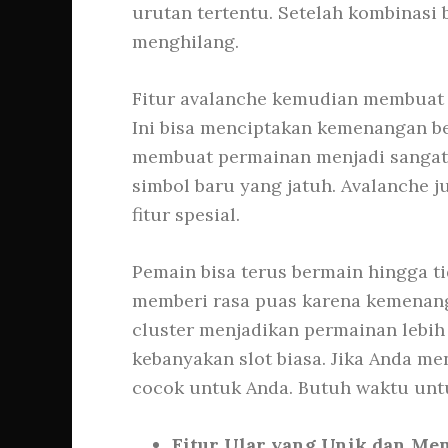
urutan tertentu. Setelah kombinasi 
menghilang.
Fitur avalanche kemudian membuat 
Ini bisa menciptakan kemenangan be
membuat permainan menjadi sangat 
simbol baru yang jatuh. Avalanche 
fitur spesial.
Pemain bisa terus bermain hingga tid
memberi rasa puas karena kemenang
cluster menjadikan permainan lebih 
kebanyakan slot biasa. Jika Anda me
cocok untuk Anda. Butuh waktu untu
Fitur Ular yang Unik dan Mem