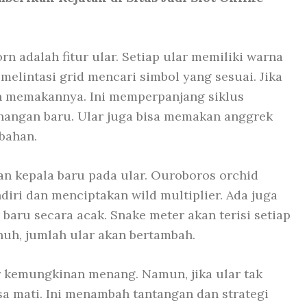
n adalah fitur ular. Setiap ular memiliki warna
melintasi grid mencari simbol yang sesuai. Jika
 memakannya. Ini memperpanjang siklus
angan baru. Ular juga bisa memakan anggrek
bahan.
n kepala baru pada ular. Ouroboros orchid
iri dan menciptakan wild multiplier. Ada juga
baru secara acak. Snake meter akan terisi setiap
enuh, jumlah ular akan bertambah.
r kemungkinan menang. Namun, jika ular tak
sa mati. Ini menambah tantangan dan strategi