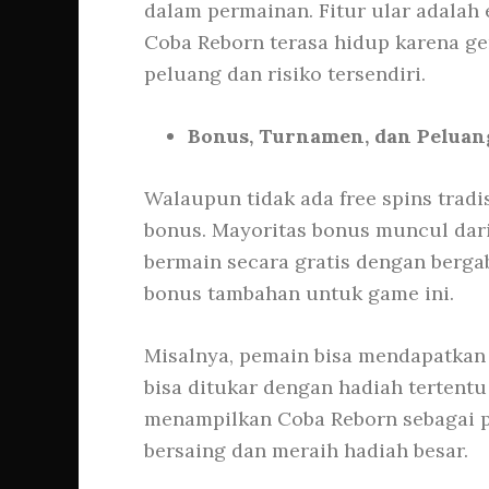
dalam permainan. Fitur ular adalah
Coba Reborn terasa hidup karena ge
peluang dan risiko tersendiri.
Bonus, Turnamen, dan Pelua
Walaupun tidak ada free spins trad
bonus. Mayoritas bonus muncul dari
bermain secara gratis dengan berg
bonus tambahan untuk game ini.
Misalnya, pemain bisa mendapatkan 
bisa ditukar dengan hadiah tertent
menampilkan Coba Reborn sebagai p
bersaing dan meraih hadiah besar.