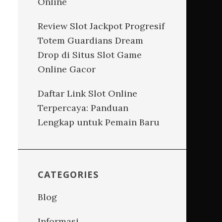
Online
Review Slot Jackpot Progresif
Totem Guardians Dream
Drop di Situs Slot Game
Online Gacor
Daftar Link Slot Online
Terpercaya: Panduan
Lengkap untuk Pemain Baru
CATEGORIES
Blog
Informasi