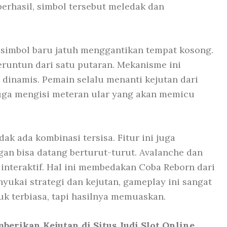
berhasil, simbol tersebut meledak dan
simbol baru jatuh menggantikan tempat kosong.
runtun dari satu putaran. Mekanisme ini
dinamis. Pemain selalu menanti kejutan dari
juga mengisi meteran ular yang akan memicu
ak ada kombinasi tersisa. Fitur ini juga
an bisa datang berturut-turut. Avalanche dan
interaktif. Hal ini membedakan Coba Reborn dari
nyukai strategi dan kejutan, gameplay ini sangat
k terbiasa, tapi hasilnya memuaskan.
berikan Kejutan di Situs Judi Slot Online