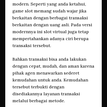
modern. Seperti yang anda ketahui,
game slot memang sudah wajar jika
berkaitan dengan berbagai transaksi
berkaitan dengan uang asli.
Pada versi
modernnya ini slot virtual juga tetap
mempertahankan adanya ciri berupa
transaksi tersebut.
Bahkan transaksi bisa anda lakukan
dengan cepat, mudah, dan aman karena
pihak agen menawarkan sederet
kemudahan untuk anda.
Kemudahan
tersebut terbukti dengan
disediakannya layanan transaksi
melalui berbagai metode.