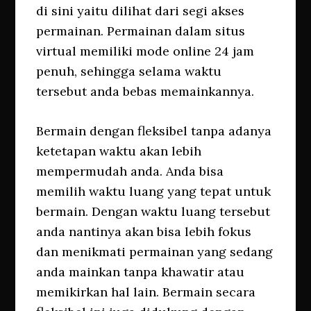
di sini yaitu dilihat dari segi akses
permainan.
Permainan dalam situs
virtual memiliki mode online 24 jam
penuh, sehingga selama waktu
tersebut anda bebas memainkannya.
Bermain dengan fleksibel tanpa adanya
ketetapan waktu akan lebih
mempermudah anda. Anda bisa
memilih waktu luang yang tepat untuk
bermain.
Dengan waktu luang tersebut
anda nantinya akan bisa lebih fokus
dan menikmati permainan yang sedang
anda mainkan tanpa khawatir atau
memikirkan hal lain. Bermain secara