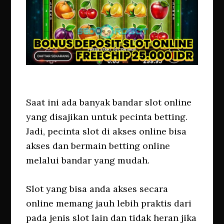
Saat ini ada banyak bandar slot online
yang disajikan untuk pecinta betting.
Jadi, pecinta slot di akses online bisa
akses dan bermain betting online
melalui bandar yang mudah.
Slot yang bisa anda akses secara
online memang jauh lebih praktis dari
pada jenis slot lain dan tidak heran jika