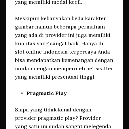
yang memiliki modal kecil.
Meskipun kebanyakan beda karakter
gambar namun beberapa permainan
yang ada di provider ini juga memiliki
kualitas yang sangat baik.
Hanya di
slot online indonesia terpercaya Anda
bisa mendapatkan kemenangan dengan
mudah dengan memperoleh bet scatter
yang memiliki presentasi tinggi.
Pragmatic Play
Siapa yang tidak kenal dengan
provider pragmatic play? Provider
yang satu ini sudah sangat melegenda