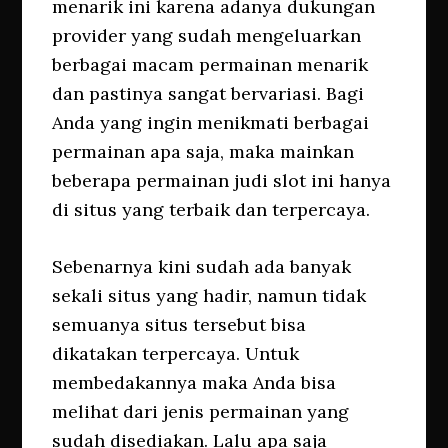
menarik ini karena adanya dukungan
provider yang sudah mengeluarkan
berbagai macam permainan menarik
dan pastinya sangat bervariasi. Bagi
Anda yang ingin menikmati berbagai
permainan apa saja, maka mainkan
beberapa permainan judi slot ini hanya
di situs yang terbaik dan terpercaya.
Sebenarnya kini sudah ada banyak
sekali situs yang hadir, namun tidak
semuanya situs tersebut bisa
dikatakan terpercaya. Untuk
membedakannya maka Anda bisa
melihat dari jenis permainan yang
sudah disediakan. Lalu apa saja