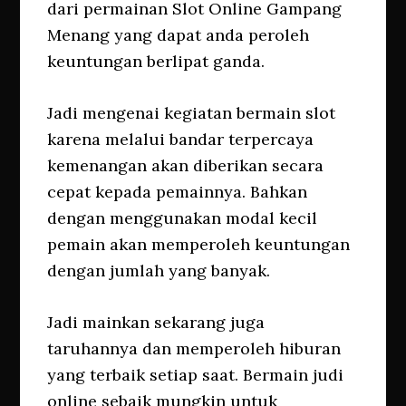
dari permainan Slot Online Gampang
Menang yang dapat anda peroleh
keuntungan berlipat ganda.
Jadi mengenai kegiatan bermain slot
karena melalui bandar terpercaya
kemenangan akan diberikan secara
cepat kepada pemainnya. Bahkan
dengan menggunakan modal kecil
pemain akan memperoleh keuntungan
dengan jumlah yang banyak.
Jadi mainkan sekarang juga
taruhannya dan memperoleh hiburan
yang terbaik setiap saat. Bermain judi
online sebaik mungkin untuk