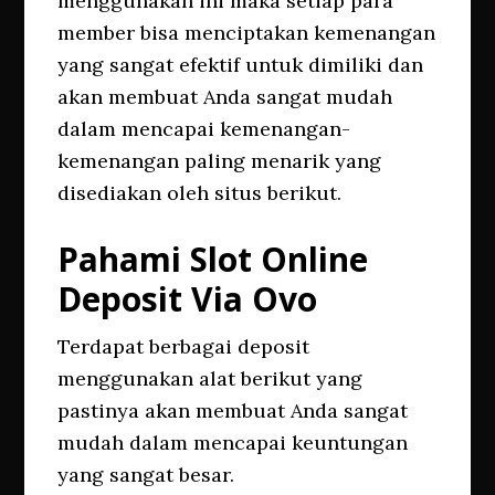
menggunakan ini maka setiap para
member bisa menciptakan kemenangan
yang sangat efektif untuk dimiliki dan
akan membuat Anda sangat mudah
dalam mencapai kemenangan-
kemenangan paling menarik yang
disediakan oleh situs berikut.
Pahami Slot Online
Deposit Via Ovo
Terdapat berbagai deposit
menggunakan alat berikut yang
pastinya akan membuat Anda sangat
mudah dalam mencapai keuntungan
yang sangat besar.