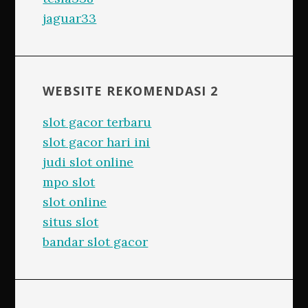
jaguar33
WEBSITE REKOMENDASI 2
slot gacor terbaru
slot gacor hari ini
judi slot online
mpo slot
slot online
situs slot
bandar slot gacor