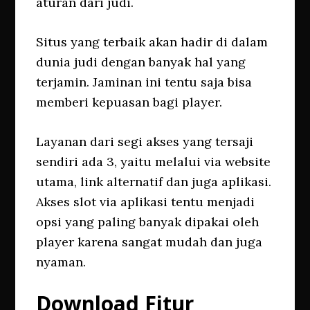
aturan dari judi.
Situs yang terbaik akan hadir di dalam
dunia judi dengan banyak hal yang
terjamin. Jaminan ini tentu saja bisa
memberi kepuasan bagi player.
Layanan dari segi akses yang tersaji
sendiri ada 3, yaitu melalui via website
utama, link alternatif dan juga aplikasi.
Akses slot via aplikasi tentu menjadi
opsi yang paling banyak dipakai oleh
player karena sangat mudah dan juga
nyaman.
Download Fitur