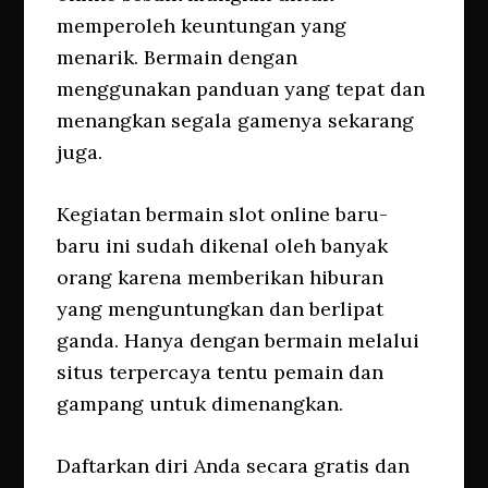
memperoleh keuntungan yang
menarik. Bermain dengan
menggunakan panduan yang tepat dan
menangkan segala gamenya sekarang
juga.
Kegiatan bermain slot online baru-
baru ini sudah dikenal oleh banyak
orang karena memberikan hiburan
yang menguntungkan dan berlipat
ganda. Hanya dengan bermain melalui
situs terpercaya tentu pemain dan
gampang untuk dimenangkan.
Daftarkan diri Anda secara gratis dan