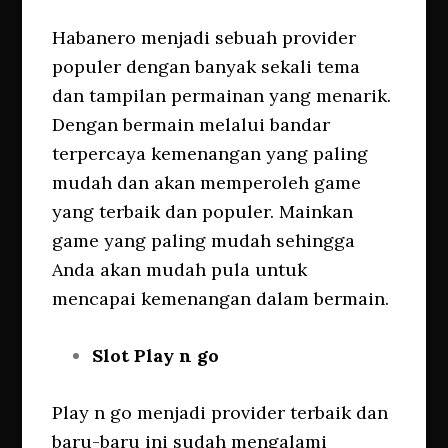
Habanero menjadi sebuah provider
populer dengan banyak sekali tema
dan tampilan permainan yang menarik.
Dengan bermain melalui bandar
terpercaya kemenangan yang paling
mudah dan akan memperoleh game
yang terbaik dan populer. Mainkan
game yang paling mudah sehingga
Anda akan mudah pula untuk
mencapai kemenangan dalam bermain.
Slot Play n go
Play n go menjadi provider terbaik dan
baru-baru ini sudah mengalami