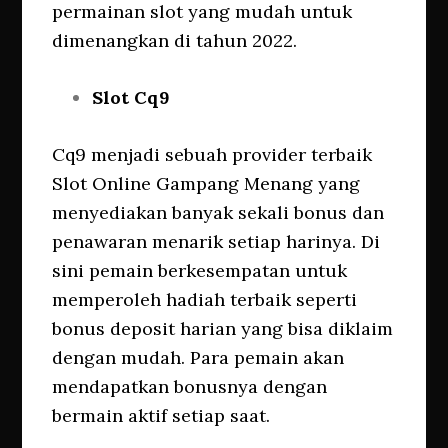
permainan slot yang mudah untuk
dimenangkan di tahun 2022.
Slot Cq9
Cq9 menjadi sebuah provider terbaik
Slot Online Gampang Menang yang
menyediakan banyak sekali bonus dan
penawaran menarik setiap harinya. Di
sini pemain berkesempatan untuk
memperoleh hadiah terbaik seperti
bonus deposit harian yang bisa diklaim
dengan mudah. Para pemain akan
mendapatkan bonusnya dengan
bermain aktif setiap saat.