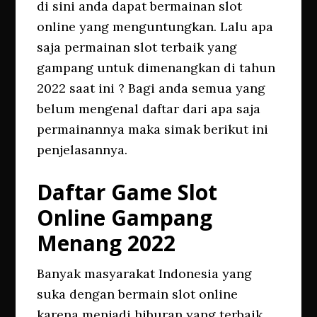
di sini anda dapat bermainan slot
online yang menguntungkan. Lalu apa
saja permainan slot terbaik yang
gampang untuk dimenangkan di tahun
2022 saat ini ? Bagi anda semua yang
belum mengenal daftar dari apa saja
permainannya maka simak berikut ini
penjelasannya.
Daftar Game Slot
Online Gampang
Menang 2022
Banyak masyarakat Indonesia yang
suka dengan bermain slot online
karena menjadi hiburan yang terbaik