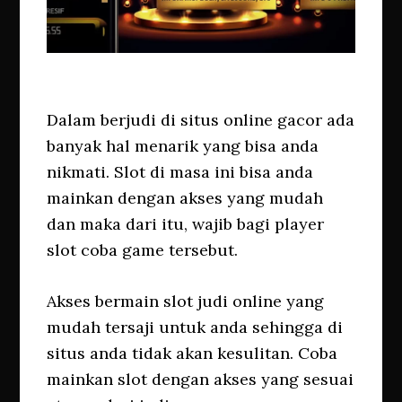
Dalam berjudi di situs online gacor ada
banyak hal menarik yang bisa anda
nikmati. Slot di masa ini bisa anda
mainkan dengan akses yang mudah
dan maka dari itu, wajib bagi player
slot coba game tersebut.
Akses bermain slot judi online yang
mudah tersaji untuk anda sehingga di
situs anda tidak akan kesulitan. Coba
mainkan slot dengan akses yang sesuai