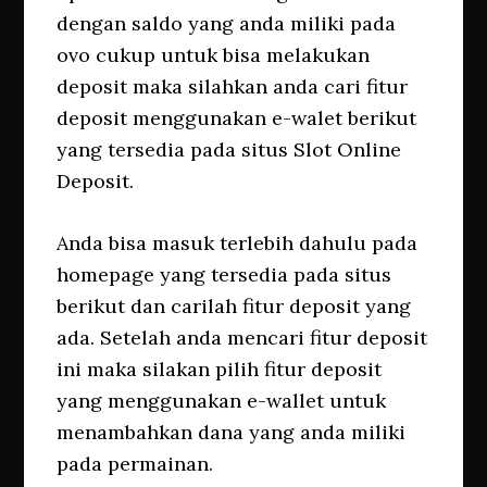
dengan saldo yang anda miliki pada
ovo cukup untuk bisa melakukan
deposit maka silahkan anda cari fitur
deposit menggunakan e-walet berikut
yang tersedia pada situs Slot Online
Deposit.
Anda bisa masuk terlebih dahulu pada
homepage yang tersedia pada situs
berikut dan carilah fitur deposit yang
ada. Setelah anda mencari fitur deposit
ini maka silakan pilih fitur deposit
yang menggunakan e-wallet untuk
menambahkan dana yang anda miliki
pada permainan.