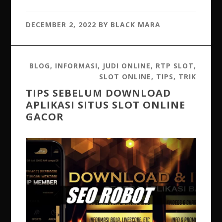
DECEMBER 2, 2022
BY
BLACK MARA
BLOG
,
INFORMASI
,
JUDI ONLINE
,
RTP SLOT
,
SLOT ONLINE
,
TIPS
,
TRIK
TIPS SEBELUM DOWNLOAD
APLIKASI SITUS SLOT ONLINE
GACOR