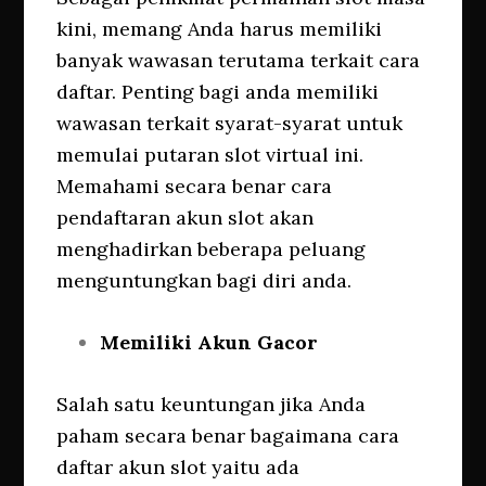
kini, memang Anda harus memiliki
banyak wawasan terutama terkait cara
daftar. Penting bagi anda memiliki
wawasan terkait syarat-syarat untuk
memulai putaran slot virtual ini.
Memahami secara benar cara
pendaftaran akun slot akan
menghadirkan beberapa peluang
menguntungkan bagi diri anda.
Memiliki Akun Gacor
Salah satu keuntungan jika Anda
paham secara benar bagaimana cara
daftar akun slot yaitu ada