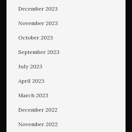
December 2023
November 2023
October 2023
September 2023
July 2023
April 2023
March 2023
December 2022
November 2022