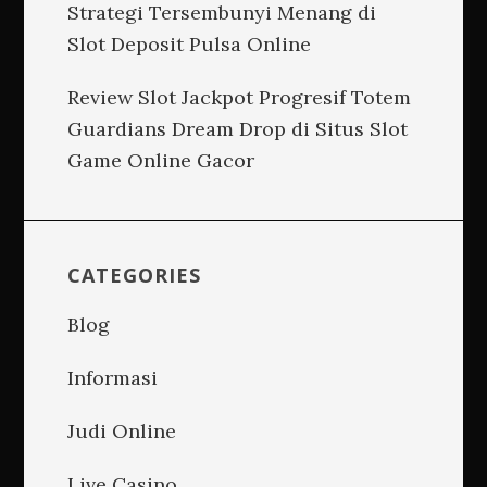
Strategi Tersembunyi Menang di
Slot Deposit Pulsa Online
Review Slot Jackpot Progresif Totem
Guardians Dream Drop di Situs Slot
Game Online Gacor
CATEGORIES
Blog
Informasi
Judi Online
Live Casino