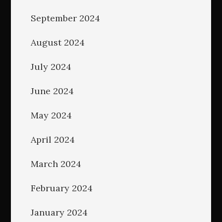
September 2024
August 2024
July 2024
June 2024
May 2024
April 2024
March 2024
February 2024
January 2024