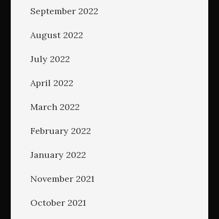
September 2022
August 2022
July 2022
April 2022
March 2022
February 2022
January 2022
November 2021
October 2021