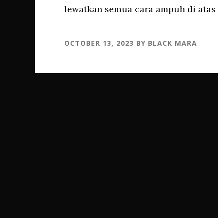
lewatkan semua cara ampuh di atas 
OCTOBER 13, 2023
BY
BLACK MARA