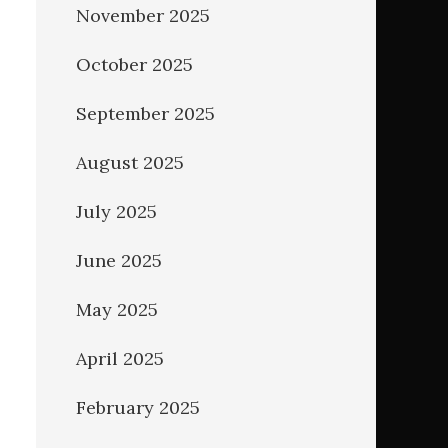
November 2025
October 2025
September 2025
August 2025
July 2025
June 2025
May 2025
April 2025
February 2025