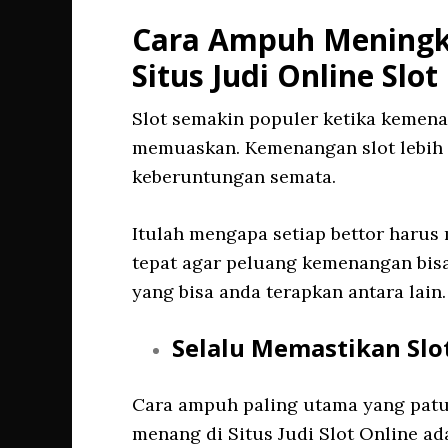
Cara Ampuh Meningk
Situs Judi Online Slot
Slot semakin populer ketika kemena
memuaskan. Kemenangan slot lebih 
keberuntungan semata.
Itulah mengapa setiap bettor haru
tepat agar peluang kemenangan bis
yang bisa anda terapkan antara lain.
Selalu Memastikan Sl
Cara ampuh paling utama yang patu
menang di Situs Judi Slot Online a