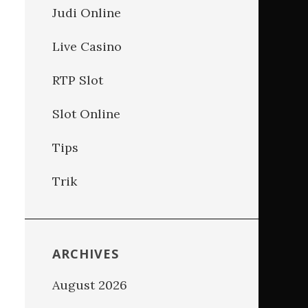
Judi Online
Live Casino
RTP Slot
Slot Online
Tips
Trik
ARCHIVES
August 2026