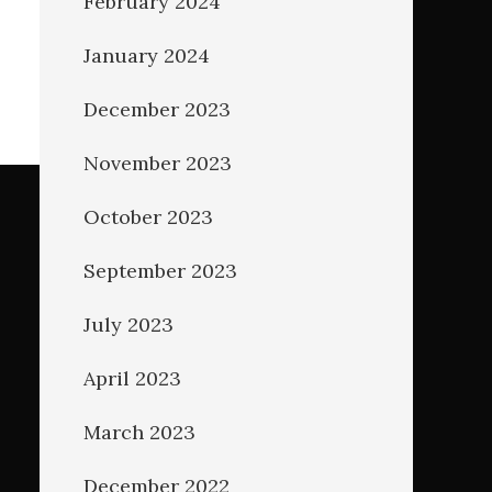
February 2024
January 2024
December 2023
November 2023
October 2023
September 2023
July 2023
April 2023
March 2023
December 2022