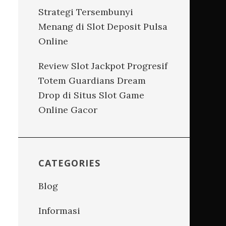
Strategi Tersembunyi
Menang di Slot Deposit Pulsa
Online
Review Slot Jackpot Progresif
Totem Guardians Dream
Drop di Situs Slot Game
Online Gacor
CATEGORIES
Blog
Informasi