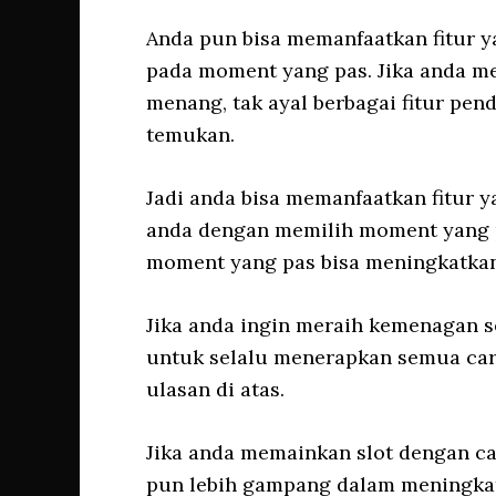
Anda pun bisa memanfaatkan fitur ya
pada moment yang pas. Jika anda m
menang, tak ayal berbagai fitur p
temukan.
Jadi anda bisa memanfaatkan fitur y
anda dengan memilih moment yang p
moment yang pas bisa meningkatkan
Jika anda ingin meraih kemenagan se
untuk selalu menerapkan semua car
ulasan di atas.
Jika anda memainkan slot dengan c
pun lebih gampang dalam meningkat