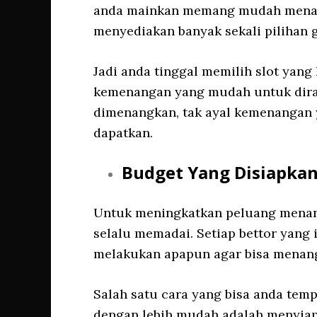
anda mainkan memang mudah menang
menyediakan banyak sekali pilihan
Jadi anda tinggal memilih slot yan
kemenangan yang mudah untuk dira
dimenangkan, tak ayal kemenangan
dapatkan.
Budget Yang Disiapka
Untuk meningkatkan peluang menang
selalu memadai. Setiap bettor yang
melakukan apapun agar bisa menan
Salah satu cara yang bisa anda tem
dengan lebih mudah adalah menyiap