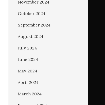
November 2024
October 2024
September 2024
August 2024
July 2024
June 2024
May 2024
April 2024
March 2024