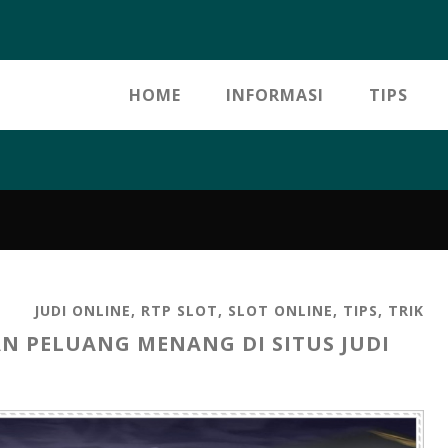
HOME
INFORMASI
TIPS
JUDI ONLINE
,
RTP SLOT
,
SLOT ONLINE
,
TIPS
,
TRIK
 PELUANG MENANG DI SITUS JUDI